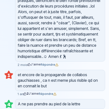
pratiques, dénoncent le bien fondé prévisionnel
d'exécution de leurs procédures initiales ..lol
Alors, on peut et à juste titre, parfois,
s'offusquer de tout, mais, il faut, par ailleurs,
aussi, savoir, rendre à "césar", (Clavier), ce qui
lui appartient et s'en amuser, simplement. Sans,
se sentir pour autant, tjrs et systématiquement
obliger de ruer dans les brancards; Bref, en tt,
faire la nuance et prendre un peu de distance
humoristique différenciée rafraîchissante et
indispensable..☺️ Amen 💃 🕺
J'aime
Répondre
2 mois
et encore de la propagande de collabos
1
gauchiasses , ca n est meme plus risible qd on
en connait le but
2
J'aime
Répondre
1 an
A ne pas prendre au pied de la lettre
4