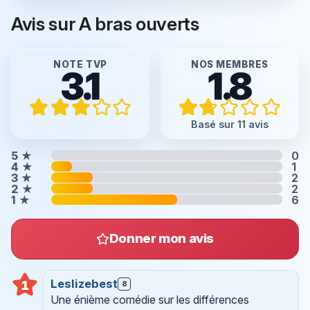
Avis sur A bras ouverts
NOTE TVP
NOS MEMBRES
3.1
1.8
Basé sur 11 avis
5
★
0
4
★
1
3
★
2
2
★
2
1
★
6
Donner mon avis
Leslizebest
1
8
Une énième comédie sur les différences