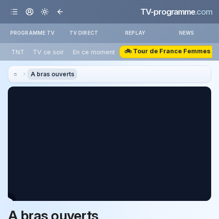
TV-programme
.com
PROGRAMME TV
TV DIRECT
REPLAY
NEWS
🚲 Tour de France Femmes
TNT
TV ce soir
En ce moment
A bras ouverts
A bras ouverts