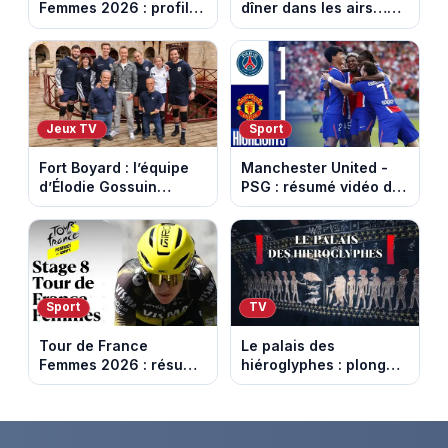
Femmes 2026 : profil
dîner dans les airs…
et horaires de la
les loisirs les plus fous
dernière étape à Nice
passés au crible dans
Capital
Jeux TV
Sport
Fort Boyard : l’équipe
Manchester United -
d’Élodie Gossuin
PSG : résumé vidéo du
termine avec une belle
match amical du 8 août
somme pour l'Unicef et
2026
le Refuge
Sport
TV
Tour de France
Le palais des
Femmes 2026 : résumé
hiéroglyphes : plongez
vidéo de la 9e étape
dans la tombe
entre Sisteron et Nice
égyptienne qui fascine
les archéologues