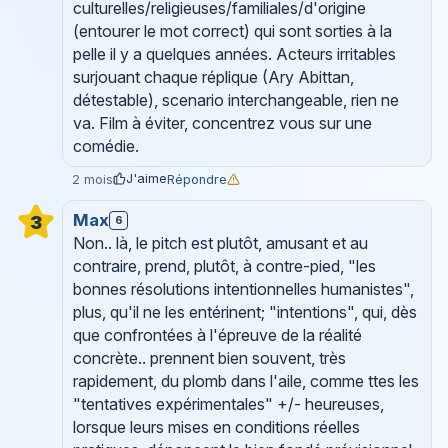
culturelles/religieuses/familiales/d'origine
(entourer le mot correct) qui sont sorties à la
pelle il y a quelques années. Acteurs irritables
surjouant chaque réplique (Ary Abittan,
détestable), scenario interchangeable, rien ne
va. Film à éviter, concentrez vous sur une
comédie.
J'aime
Répondre
2 mois
Max
3
6
Non.. là, le pitch est plutôt, amusant et au
contraire, prend, plutôt, à contre-pied, "les
bonnes résolutions intentionnelles humanistes",
plus, qu'il ne les entérinent; "intentions", qui, dès
que confrontées à l'épreuve de la réalité
concrète.. prennent bien souvent, très
rapidement, du plomb dans l'aile, comme ttes les
"tentatives expérimentales" +/- heureuses,
lorsque leurs mises en conditions réelles