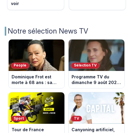
voir
Notre sélection News TV
People
Sélection TV
Dominique Frot est
Programme TV du
morte à 68 ans : sa
dimanche 9 août 2026
sœur Catherine Frot
: notre sélection pour
annonce la triste
votre soirée télé
nouvelle
Sport
TV
Tour de France
Canyoning artificiel,