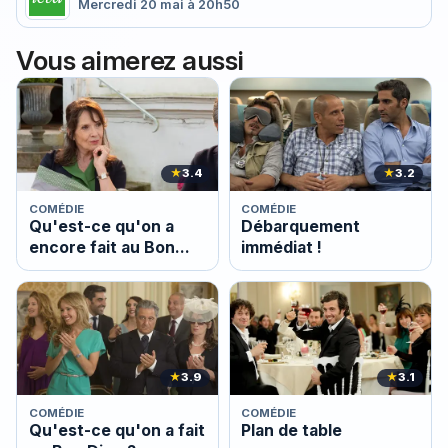
Mercredi 20 mai à 20h50
Vous aimerez aussi
★
3.4
★
3.2
COMÉDIE
COMÉDIE
Qu'est-ce qu'on a
Débarquement
encore fait au Bon
immédiat !
Dieu ?
★
3.9
★
3.1
COMÉDIE
COMÉDIE
Qu'est-ce qu'on a fait
Plan de table