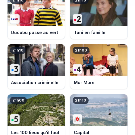
21h10
21h10
Ducobu passe au vert
Toni en famille
21h10
21h00
Association criminelle
Mur Mure
21h00
21h10
Les 100 lieux qu'il faut
Capital