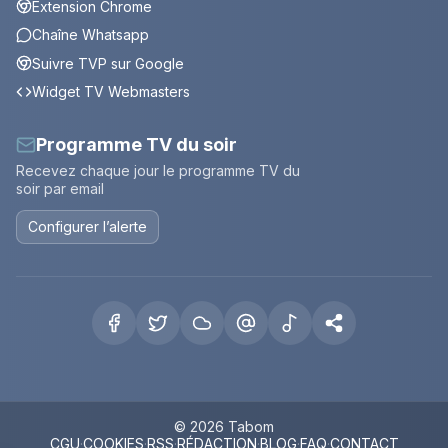
Extension Chrome
Chaîne Whatsapp
Suivre TVP sur Google
Widget TV Webmasters
Programme TV du soir
Recevez chaque jour le programme TV du
soir par email
Configurer l’alerte
© 2026 Tabom
CGU
·
COOKIES
·
RSS
·
RÉDACTION
·
BLOG
·
FAQ
·
CONTACT