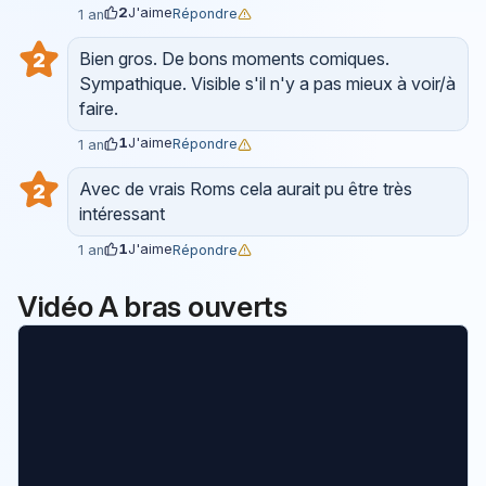
2
J'aime
Répondre
1 an
Bien gros. De bons moments comiques.
2
Sympathique. Visible s'il n'y a pas mieux à voir/à
faire.
1
J'aime
Répondre
1 an
Avec de vrais Roms cela aurait pu être très
2
intéressant
1
J'aime
Répondre
1 an
Vidéo A bras ouverts