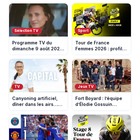
dans les 100 lieux qu'il
annonce la triste
faut voir
nouvelle
Sélection TV
Sport
Programme TV du
Tour de France
dimanche 9 août 2026
Femmes 2026 : profil
: notre sélection pour
et horaires de la
votre soirée télé
dernière étape à Nice
TV
Jeux TV
Canyoning artificiel,
Fort Boyard : l’équipe
dîner dans les airs…
d’Élodie Gossuin
les loisirs les plus fous
termine avec une belle
passés au crible dans
somme pour l'Unicef et
Capital
le Refuge