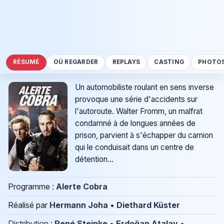
RÉSUMÉ
OÙ REGARDER
REPLAYS
CASTING
PHOTO
Un automobiliste roulant en sens inverse
provoque une série d'accidents sur
l'autoroute. Walter Fromm, un malfrat
condamné à de longues années de
prison, parvient à s'échapper du camion
qui le conduisait dans un centre de
détention...
Programme :
Alerte Cobra
Réalisé par
Hermann Joha
•
Diethard Küster
Distribution
:
René Steinke
•
Erdoğan Atalay
•