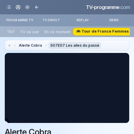
TV-programme
.com
PROGRAMME TV
TV DIRECT
REPLAY
NEWS
🚲 Tour de France Femmes
TNT
TV ce soir
En ce moment
Alerte Cobra
S07E07 Les ailes du passé
Alerte Cobra