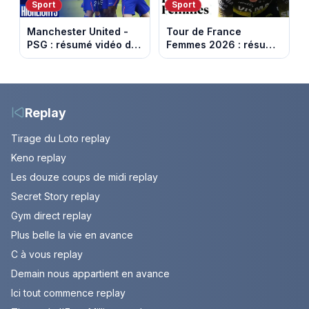
Sport
Sport
Manchester United -
Tour de France
PSG : résumé vidéo du
Femmes 2026 : résumé
match amical du 8 août
vidéo de la 9e étape
2026
entre Sisteron et Nice
Replay
Tirage du Loto replay
Keno replay
Les douze coups de midi replay
Secret Story replay
Gym direct replay
Plus belle la vie en avance
C à vous replay
Demain nous appartient en avance
Ici tout commence replay