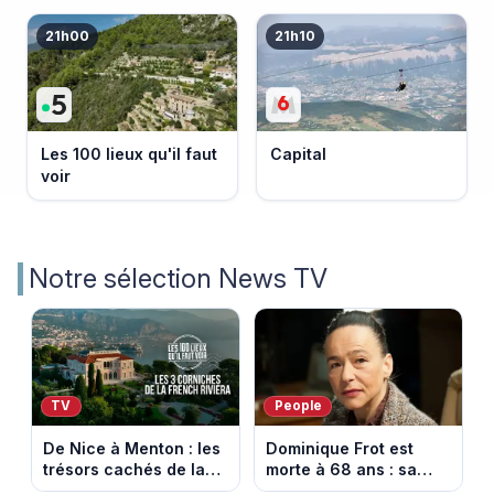
21h00
21h10
Les 100 lieux qu'il faut
Capital
voir
Notre sélection News TV
TV
People
De Nice à Menton : les
Dominique Frot est
trésors cachés de la
morte à 68 ans : sa
French Riviera dévoilés
sœur Catherine Frot