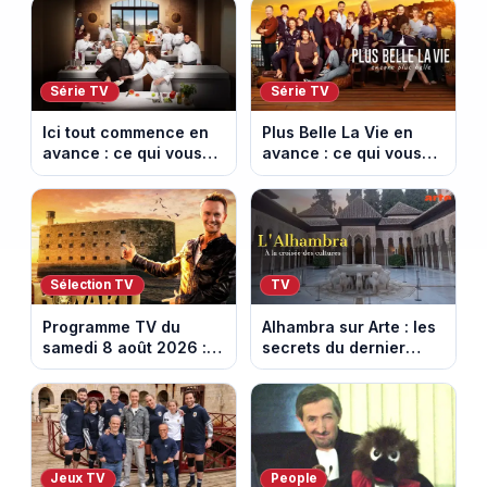
la 8e étape
semaine du 10 au 14
août 2026 (spoiler)
Série TV
Série TV
Ici tout commence en
Plus Belle La Vie en
avance : ce qui vous
avance : ce qui vous
attend la semaine du
attend la semaine du
10 au 14 août 2026
10 au 14 août 2026
(spoiler)
(spoiler)
Sélection TV
TV
Programme TV du
Alhambra sur Arte : les
samedi 8 août 2026 :
secrets du dernier
notre sélection pour
sultanat musulman
votre soirée télé
d’Espagne
Jeux TV
People