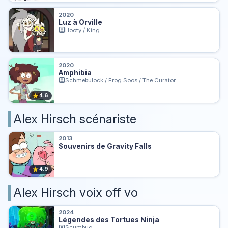
2020
Luz à Orville
Hooty / King
2020
Amphibia
Schmebulock / Frog Soos / The Curator
★
4.6
Alex Hirsch scénariste
2013
Souvenirs de Gravity Falls
★
4.9
Alex Hirsch voix off vo
2024
Légendes des Tortues Ninja
Scumbug