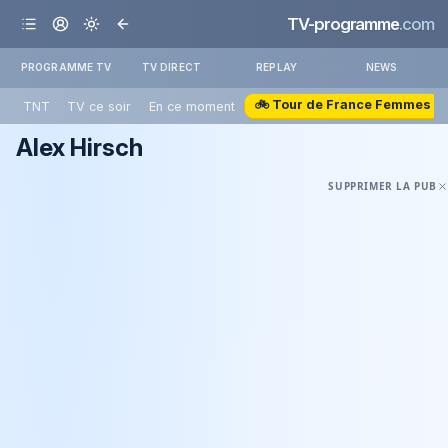
TV-programme
.com
PROGRAMME TV
TV DIRECT
REPLAY
NEWS
🚲 Tour de France Femmes
TNT
TV ce soir
En ce moment
Alex Hirsch
SUPPRIMER LA PUB