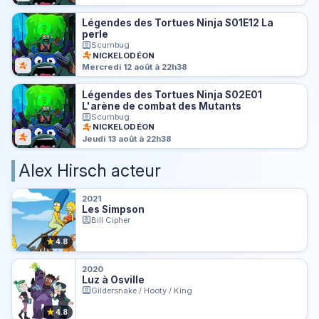
Légendes des Tortues Ninja S01E12 La
perle
Scumbug
NICKELODÉON
Mercredi 12 août à 22h38
Légendes des Tortues Ninja S02E01
L'arène de combat des Mutants
Scumbug
NICKELODÉON
Jeudi 13 août à 22h38
Alex Hirsch acteur
2021
Les Simpson
Bill Cipher
★
4.8
2020
Luz à Osville
Gildersnake / Hooty / King
★
4.8