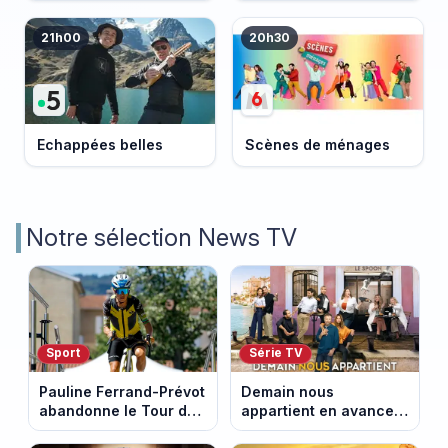
21h00
20h30
Echappées belles
Scènes de ménages
Notre sélection News TV
Sport
Série TV
Pauline Ferrand-Prévot
Demain nous
abandonne le Tour de
appartient en avance :
France Femmes avant
ce qui vous attend la