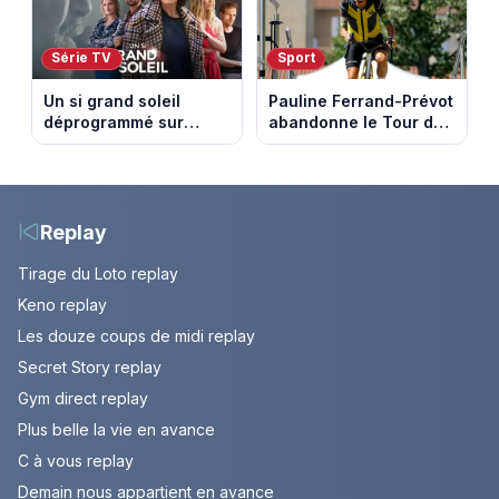
Série TV
Sport
Un si grand soleil
Pauline Ferrand-Prévot
déprogrammé sur
abandonne le Tour de
France 3 : cinq
France Femmes avant
épisodes inédits
la 8e étape
diffusés le 13 août
Replay
Tirage du Loto replay
Keno replay
Les douze coups de midi replay
Secret Story replay
Gym direct replay
Plus belle la vie en avance
C à vous replay
Demain nous appartient en avance