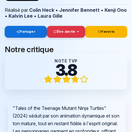
Réalisé par
Colin Heck
•
Jennifer Bennett
•
Kenji Ono
•
Kalvin Lee
•
Laura Gille
Partager
Être alerté
Favoris
Notre critique
NOTE TVP
3.8
"Tales of the Teenage Mutant Ninja Turtles"
(2024) séduit par son animation dynamique et son
ton mature, tout en restant fidèle à l'esprit original.
Les personnages gagnent en profondeur, offrant