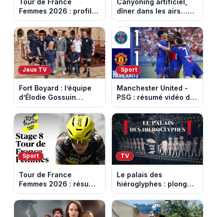
Tour de France
Canyoning artificiel,
Femmes 2026 : profil
dîner dans les airs…
et horaires de la
les loisirs les plus fous
dernière étape à Nice
passés au crible dans
Capital
Jeux TV
Sport
Fort Boyard : l’équipe
Manchester United -
d’Élodie Gossuin
PSG : résumé vidéo du
termine avec une belle
match amical du 8 août
somme pour l'Unicef et
2026
le Refuge
Sport
TV
Tour de France
Le palais des
Femmes 2026 : résumé
hiéroglyphes : plongez
vidéo de la 9e étape
dans la tombe
entre Sisteron et Nice
égyptienne qui fascine
les archéologues