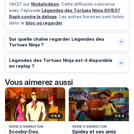
14h37
sur
Nickelodéon
. Cette diffusion concerne
avec l'épisode
Légendes des Tortues Ninja S01E07
Raph contre le déluge
. Les autres horaires sont listés
dans le
bloc où regarder
.
Sur quelle chaîne regarder Légendes des
Tortues Ninja ?
Légendes des Tortues Ninja est-il disponible
en replay ?
Vous aimerez aussi
★
4.6
★
3.2
SÉRIE D'ANIMATION
SÉRIE D'ANIMATION
Scooby-Doo,
Spidey et ses amis