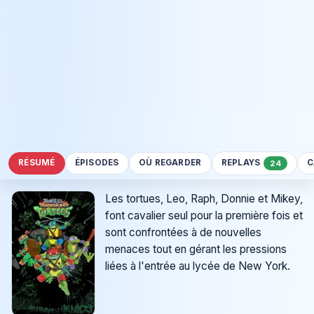
RÉSUMÉ
ÉPISODES
OÙ REGARDER
REPLAYS
C
24
Les tortues, Leo, Raph, Donnie et Mikey,
font cavalier seul pour la première fois et
sont confrontées à de nouvelles
menaces tout en gérant les pressions
liées à l'entrée au lycée de New York.