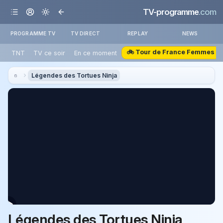
TV-programme
.com
PROGRAMME TV
TV DIRECT
REPLAY
NEWS
🚲 Tour de France Femmes
TNT
TV ce soir
En ce moment
Légendes des Tortues Ninja
Légendes des Tortues Ninja