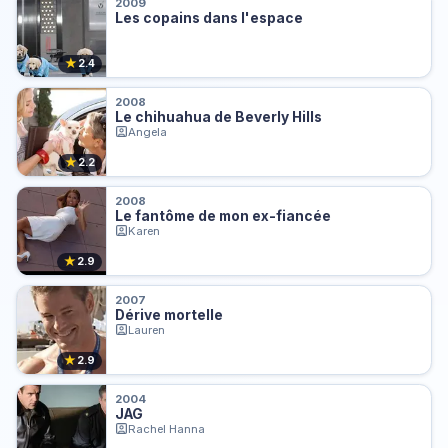
2009
Les copains dans l'espace
★
2.4
2008
Le chihuahua de Beverly Hills
Angela
★
2.2
2008
Le fantôme de mon ex-fiancée
Karen
★
2.9
2007
Dérive mortelle
Lauren
★
2.9
2004
JAG
Rachel Hanna