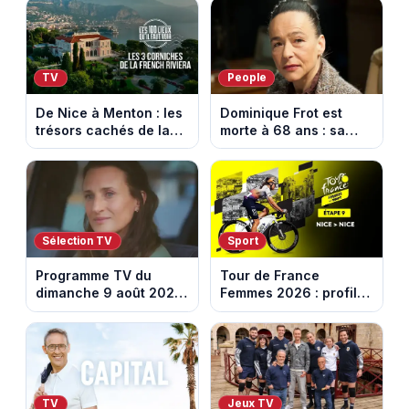
la Rhune
17h30 (amical du 9
août 2026)
TV
People
De Nice à Menton : les
Dominique Frot est
trésors cachés de la
morte à 68 ans : sa
French Riviera dévoilés
sœur Catherine Frot
dans les 100 lieux qu'il
annonce la triste
faut voir
nouvelle
Sélection TV
Sport
Programme TV du
Tour de France
dimanche 9 août 2026
Femmes 2026 : profil
: notre sélection pour
et horaires de la
votre soirée télé
dernière étape à Nice
TV
Jeux TV