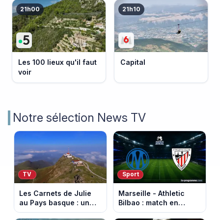
21h00
21h10
Les 100 lieux qu'il faut
Capital
voir
Notre sélection News TV
TV
Sport
Les Carnets de Julie
Marseille - Athletic
au Pays basque : un
Bilbao : match en
banquet au sommet de
direct sur Ligue 1+ à