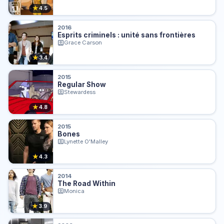
★
4.5
2016
Esprits criminels : unité sans frontières
Grace Carson
★
3.4
2015
Regular Show
Stewardess
★
4.8
2015
Bones
Lynette O'Malley
★
4.3
2014
The Road Within
Monica
★
3.9