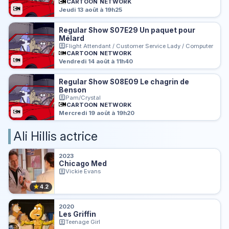
CARTOON NETWORK
Jeudi 13 août à 19h25
Regular Show S07E29 Un paquet pour
Mélard
Flight Attendant / Customer Service Lady / Computer
CARTOON NETWORK
Vendredi 14 août à 11h40
Regular Show S08E09 Le chagrin de
Benson
Pam/Crystal
CARTOON NETWORK
Mercredi 19 août à 19h20
Ali Hillis actrice
2023
Chicago Med
Vickie Evans
★
4.2
2020
Les Griffin
Teenage Girl