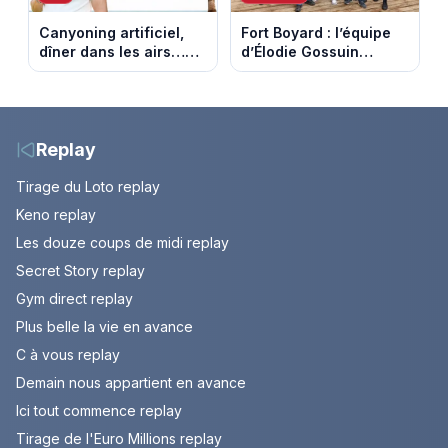
Canyoning artificiel,
Fort Boyard : l’équipe
dîner dans les airs…
d’Élodie Gossuin
les loisirs les plus fous
termine avec une belle
passés au crible dans
somme pour l'Unicef et
Capital
le Refuge
Replay
Tirage du Loto replay
Keno replay
Les douze coups de midi replay
Secret Story replay
Gym direct replay
Plus belle la vie en avance
C à vous replay
Demain nous appartient en avance
Ici tout commence replay
Tirage de l'Euro Millions replay