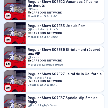
Regular Show S07E22 Vacances à l'usine
de donuts
Maria
CARTOON NETWORK
Mardi 11 août à 11h40
Regular Show S07E35 Je suis Pam
Pam / Mom / Little Girl
CARTOON NETWORK
Mardi 11 août à 19h20
Regular Show S07E39 Strictement réservé
aux VIP
Becca
CARTOON NETWORK
Mercredi 12 août à 19h25
Regular Show S07E27 Le roi de la Californie
Bird Walla / Bee
CARTOON NETWORK
Jeudi 13 août à 11h40
Regular Show S07E37 Spécial diplôme de
Rigby
Pam / RIgby's Mom