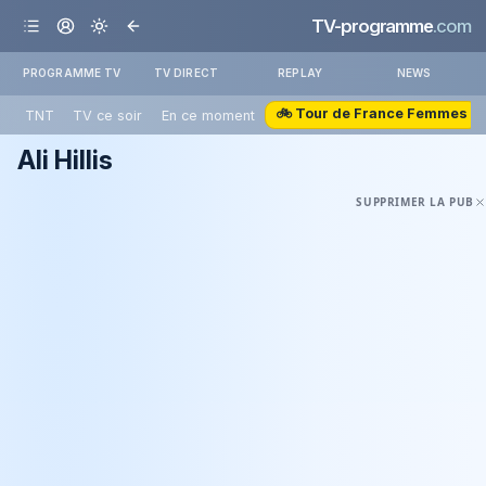
TV-programme
.com
PROGRAMME TV
TV DIRECT
REPLAY
NEWS
🚲 Tour de France Femmes
TNT
TV ce soir
En ce moment
Ali Hillis
SUPPRIMER LA PUB