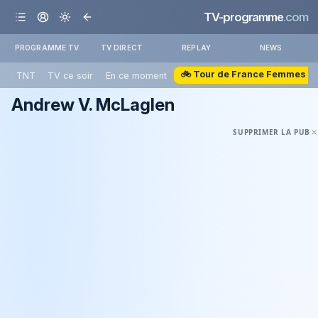
TV-programme
.com
PROGRAMME TV
TV DIRECT
REPLAY
NEWS
🚲 Tour de France Femmes
TNT
TV ce soir
En ce moment
Andrew V. McLaglen
SUPPRIMER LA PUB