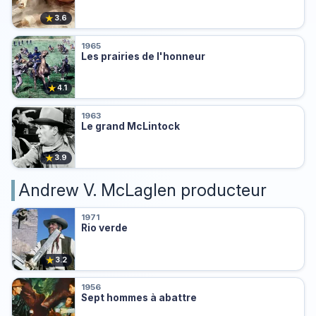
★
3.6
1965
Les prairies de l'honneur
★
4.1
1963
Le grand McLintock
★
3.9
Andrew V. McLaglen producteur
1971
Rio verde
★
3.2
1956
Sept hommes à abattre