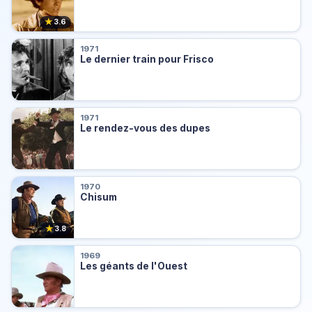
★
3.6
1971
Le dernier train pour Frisco
1971
Le rendez-vous des dupes
1970
Chisum
★
3.8
1969
Les géants de l'Ouest