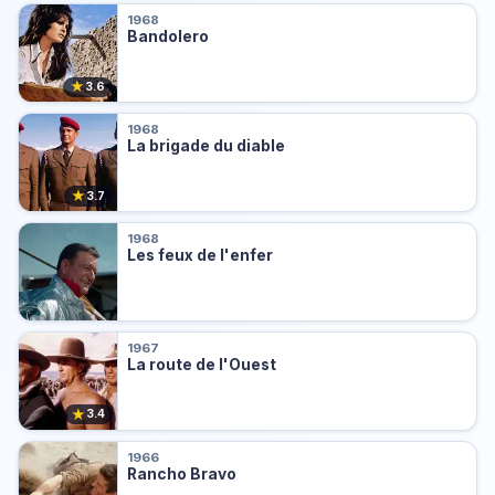
1968
Bandolero
★
3.6
1968
La brigade du diable
★
3.7
1968
Les feux de l'enfer
1967
La route de l'Ouest
★
3.4
1966
Rancho Bravo