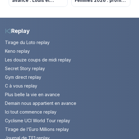
avance : Louis et
Femmes 2026 : profil
Jasmine enfin en
et horaires de la 6e
couple. Episode du 7
étape entre
août 2026 (spoiler)
Montbrison et
Tournon-sur-Rhône
Replay
Tirage du Loto replay
Keno replay
Les douze coups de midi replay
Secret Story replay
Gym direct replay
C à vous replay
Plus belle la vie en avance
Demain nous appartient en avance
Ici tout commence replay
Cyclisme UCI World Tour replay
Tirage de l'Euro Millions replay
Journal de TF1 replay