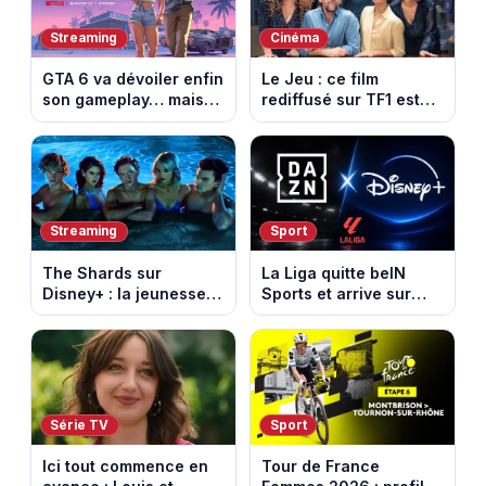
Streaming
Cinéma
GTA 6 va dévoiler enfin
Le Jeu : ce film
son gameplay… mais
rediffusé sur TF1 est
d’abord sur Netflix
adapté d’un succès
italien devenu un
phénomène mondial
Streaming
Sport
The Shards sur
La Liga quitte beIN
Disney+ : la jeunesse
Sports et arrive sur
dorée de Los Angeles
DAZN et Disney+ en
face à un tueur dans
France
les années 80
Série TV
Sport
Ici tout commence en
Tour de France