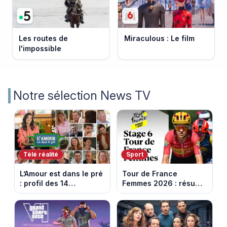
Les routes de
Miraculous : Le film
l'impossible
Notre sélection News TV
Télé réalité
Sport
L’Amour est dans le pré
Tour de France
: profil des 14
Femmes 2026 : résumé
agriculteurs, speed
vidéo de la 6e étape
dating inédit et de
entre Montbrison et
nouvelles histoires
Tournon-sur-Rhône
d’amour