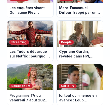
Les enquêtes visant
Marc-Emmanuel
Guillaume Pley
Dufour frappé par un
poussent Ragnar Le
terrible incendie : son
Breton à quitter la
chalet part en fumée
tournée Legend
Streaming
People
Les Tudors débarque
Cypriane Gardin,
sur Netflix : pourquoi la
révélée dans HPI,
série n’a rien perdu de
lance une cagnotte
son pouvoir
après des difficultés
financières
Sélection TV
Série TV
Programme TV du
Ici tout commence en
vendredi 7 août 2026 :
avance : Loup
notre sélection pour
découvre la trahison
votre soirée télé
de Bianca. Episode du