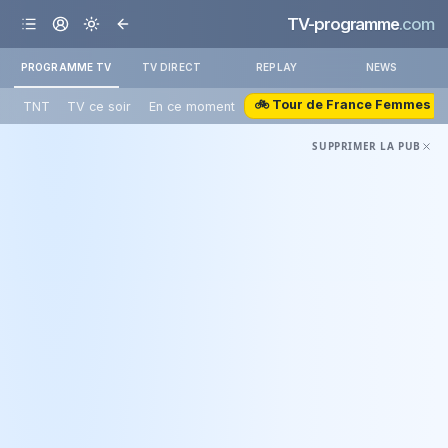
TV-programme
.com
PROGRAMME TV
TV DIRECT
REPLAY
NEWS
🚲 Tour de France Femmes
TNT
TV ce soir
En ce moment
SUPPRIMER LA PUB