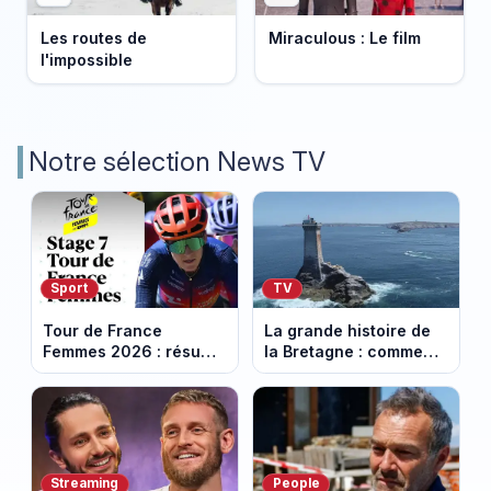
Les routes de
Miraculous : Le film
l'impossible
Notre sélection News TV
Sport
TV
Tour de France
La grande histoire de
Femmes 2026 : résumé
la Bretagne : comment
vidéo de la 7e étape
les Bretons ont
avec l'ascension du
défendu leur culture
Mont Ventoux
au fil des décennies
Streaming
People