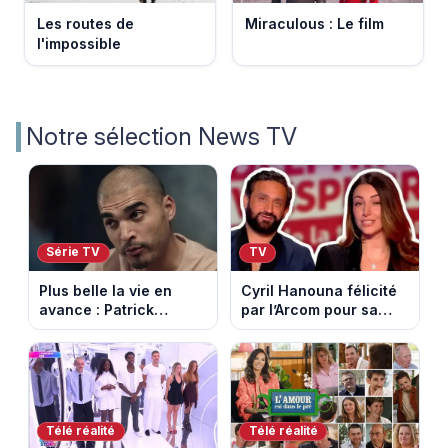
Les routes de
Miraculous : Le film
l'impossible
Notre sélection News TV
Série TV
TV
Plus belle la vie en
Cyril Hanouna félicité
avance : Patrick
par l’Arcom pour sa
Nebout est-il mort ?
maîtrise de l’antenne
Episode du 10 août
face aux propos de
2026 (spoiler)
Delphine Wespiser sur
le cancer
Télé réalité
Télé réalité