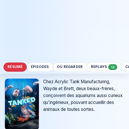
RÉSUMÉ
ÉPISODES
OÙ REGARDER
REPLAYS
C
12
Chez Acrylic Tank Manufacturing,
Wayde et Brett, deux beaux-frères,
conçoivent des aquariums aussi curieux
qu'ingénieux, pouvant accueillir des
animaux de toutes sortes.