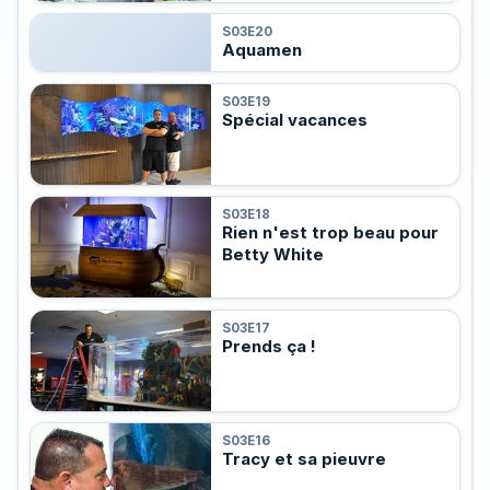
S03E20
Aquamen
S03E19
Spécial vacances
S03E18
Rien n'est trop beau pour
Betty White
S03E17
Prends ça !
S03E16
Tracy et sa pieuvre