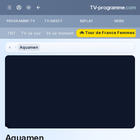
TV-programme
.com
PROGRAMME TV
TV DIRECT
REPLAY
NEWS
🚲 Tour de France Femmes
TNT
TV ce soir
En ce moment
Aquamen
Aquamen