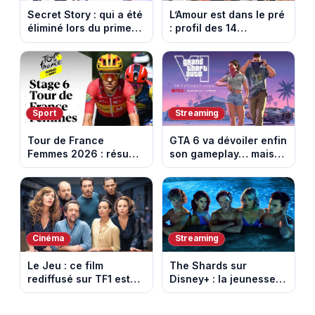
Secret Story : qui a été
L’Amour est dans le pré
éliminé lors du prime
: profil des 14
du 6 août 2026 sur
agriculteurs, speed
TMC ?
dating inédit et de
nouvelles histoires
d’amour
Sport
Streaming
Tour de France
GTA 6 va dévoiler enfin
Femmes 2026 : résumé
son gameplay… mais
vidéo de la 6e étape
d’abord sur Netflix
entre Montbrison et
Tournon-sur-Rhône
Cinéma
Streaming
Le Jeu : ce film
The Shards sur
rediffusé sur TF1 est
Disney+ : la jeunesse
adapté d’un succès
dorée de Los Angeles
italien devenu un
face à un tueur dans