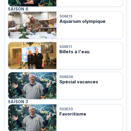
SAISON 6
S06E13
Aquarium olympique
S06E11
Billets à l'eau
S06E06
Spécial vacances
SAISON 3
S03E20
Favoritisme