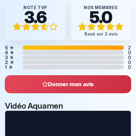
NOTE TVP
NOS MEMBRES
3.6
5.0
Basé sur 2 avis
5
★
2
4
★
0
3
★
0
2
★
0
1
★
0
Donner mon avis
Vidéo Aquamen