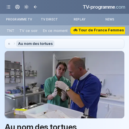
TV-programme
.com
PROGRAMME TV
TV DIRECT
REPLAY
NEWS
🚲 Tour de France Femmes
TNT
TV ce soir
En ce moment
Au nom des tortues
Au nom des tortues