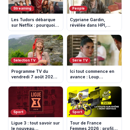
Streaming
People
Les Tudors débarque
Cypriane Gardin,
sur Netflix : pourquoi la
révélée dans HPI,
série n’a rien perdu de
lance une cagnotte
son pouvoir
après des difficultés
financières
Sélection TV
Série TV
Programme TV du
Ici tout commence en
vendredi 7 août 2026 :
avance : Loup
notre sélection pour
découvre la trahison
votre soirée télé
de Bianca. Episode du
10 août 2026 (spoiler)
Sport
Sport
Ligue 3 : tout savoir sur
Tour de France
le nouveau
Femmes 2026 : profil