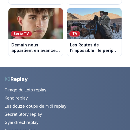
championnat qui
et horaires de la 7e
succède au National
étape entre La Voulte-
sur-Rhône et le Mont
Ventoux
Série TV
TV
Demain nous
Les Routes de
appartient en avance:
l’impossible : le périple
Samuel perd le
glacial d’une famille
contrôle. Episode du 10
nomade en Mongolie
août 2026.
Replay
Tirage du Loto replay
Keno replay
Les douze coups de midi replay
Secret Story replay
Gym direct replay