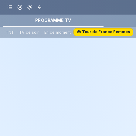
PROGRAMME TV
🚲 Tour de France Femmes
TNT
TV ce soir
En ce moment