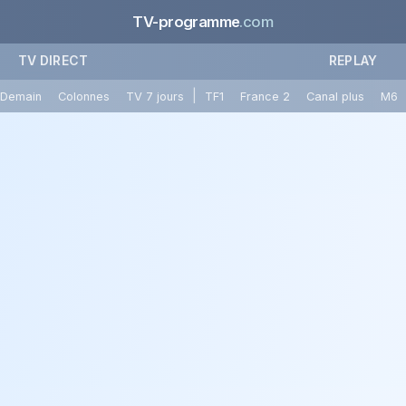
TV-programme
.com
TV DIRECT
REPLAY
|
Demain
Colonnes
TV 7 jours
TF1
France 2
Canal plus
M6