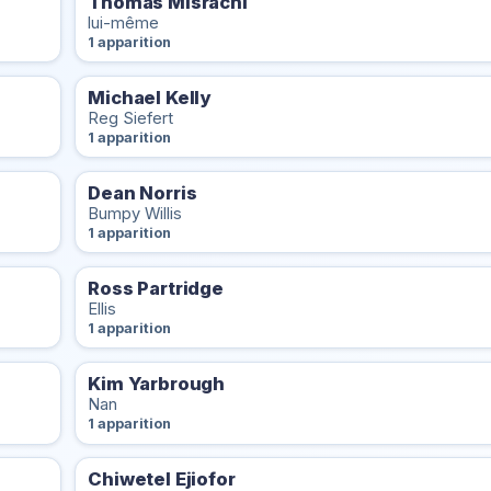
Thomas Misrachi
lui-même
1 apparition
Michael Kelly
Reg Siefert
1 apparition
Dean Norris
Bumpy Willis
1 apparition
Ross Partridge
Ellis
1 apparition
Kim Yarbrough
Nan
1 apparition
Chiwetel Ejiofor