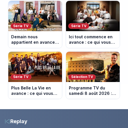
épisodes inédits
la 8e étape
diffusés le 13 août
Série TV
Série TV
Demain nous
Ici tout commence en
appartient en avance :
avance : ce qui vous
ce qui vous attend la
attend la semaine du
semaine du 10 au 14
10 au 14 août 2026
août 2026 (spoiler)
(spoiler)
Série TV
Sélection TV
Plus Belle La Vie en
Programme TV du
avance : ce qui vous
samedi 8 août 2026 :
attend la semaine du
notre sélection pour
10 au 14 août 2026
votre soirée télé
(spoiler)
Replay