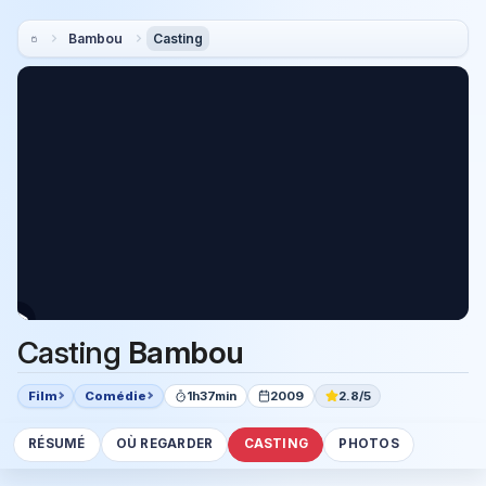
Bambou
Casting
Casting
Bambou
Film
Comédie
1h37min
2009
2.8/5
RÉSUMÉ
OÙ REGARDER
CASTING
PHOTOS