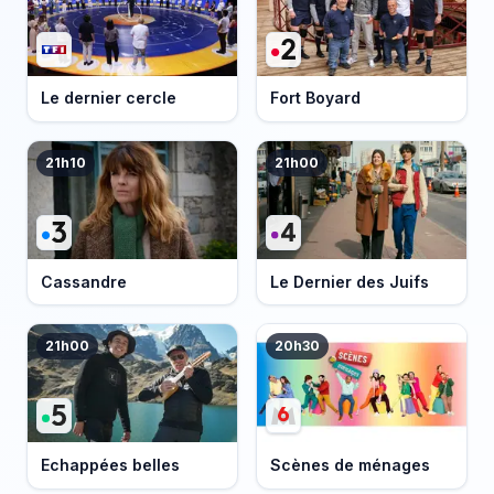
Le dernier cercle
Fort Boyard
21h10
21h00
Cassandre
Le Dernier des Juifs
21h00
20h30
Echappées belles
Scènes de ménages