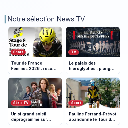
Notre sélection News TV
Sport
TV
Tour de France
Le palais des
Femmes 2026 : résumé
hiéroglyphes : plongez
vidéo de la 9e étape
dans la tombe
entre Sisteron et Nice
égyptienne qui fascine
les archéologues
Série TV
Sport
Un si grand soleil
Pauline Ferrand-Prévot
déprogrammé sur
abandonne le Tour de
France 3 : cinq
France Femmes avant