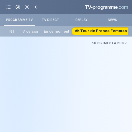
TV-programme
.com
PROGRAMME TV
TV DIRECT
REPLAY
NEWS
🚲 Tour de France Femmes
TNT
TV ce soir
En ce moment
SUPPRIMER LA PUB