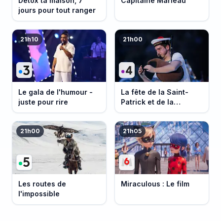
Détox ta maison, 7
Capitaine Marleau
jours pour tout ranger
21h10
21h00
Le gala de l'humour -
La fête de la Saint-
juste pour rire
Patrick et de la
Bretagne
21h00
21h05
Les routes de
Miraculous : Le film
l'impossible