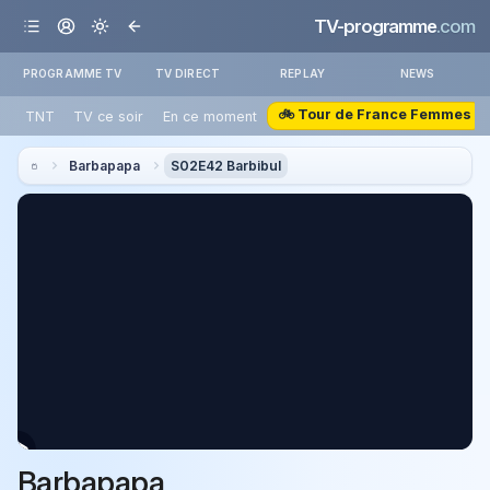
TV-programme
.com
PROGRAMME TV
TV DIRECT
REPLAY
NEWS
🚲 Tour de France Femmes
TNT
TV ce soir
En ce moment
Barbapapa
S02E42 Barbibul
Barbapapa