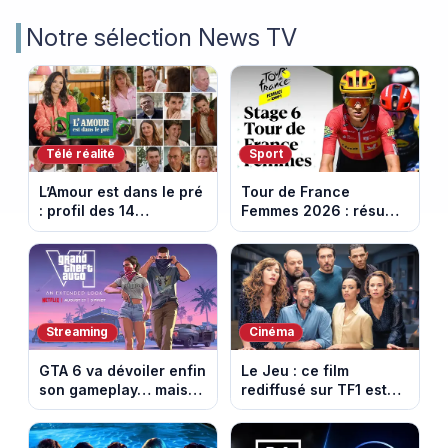
Notre sélection News TV
Télé réalité
Sport
L’Amour est dans le pré
Tour de France
: profil des 14
Femmes 2026 : résumé
agriculteurs, speed
vidéo de la 6e étape
dating inédit et de
entre Montbrison et
nouvelles histoires
Tournon-sur-Rhône
d’amour
Streaming
Cinéma
GTA 6 va dévoiler enfin
Le Jeu : ce film
son gameplay… mais
rediffusé sur TF1 est
d’abord sur Netflix
adapté d’un succès
italien devenu un
phénomène mondial