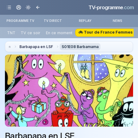
TV-programme
.com
PROGRAMME TV
TV DIRECT
REPLAY
NEWS
🚲 Tour de France Femmes
TNT
TV ce soir
En ce moment
Barbapapa en LSF
S01E08 Barbamama
Barbapapa en LSF