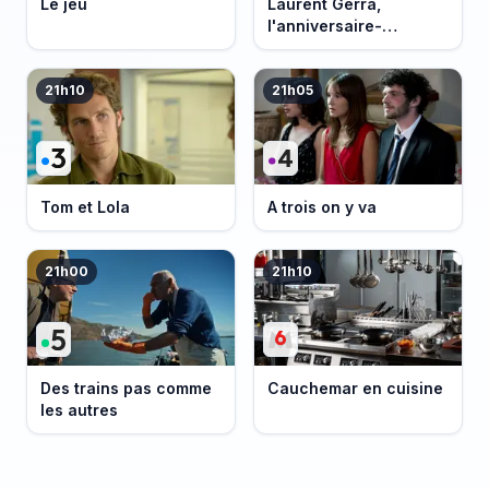
Le jeu
Laurent Gerra,
l'anniversaire-
événement
21h10
21h05
Tom et Lola
A trois on y va
21h00
21h10
Des trains pas comme
Cauchemar en cuisine
les autres