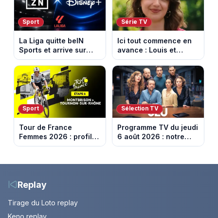
Sport
Série TV
La Liga quitte beIN
Ici tout commence en
Sports et arrive sur
avance : Louis et
DAZN et Disney+ en
Jasmine enfin en
France
couple. Episode du 7
août 2026 (spoiler)
Sport
Sélection TV
Tour de France
Programme TV du jeudi
Femmes 2026 : profil
6 août 2026 : notre
et horaires de la 6e
sélection pour votre
étape entre
soirée télé
Montbrison et
Tournon-sur-Rhône
Replay
Tirage du Loto replay
Keno replay