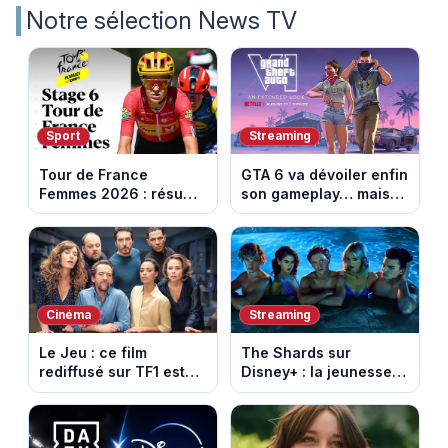
Notre sélection News TV
Sport
Streaming
Tour de France
GTA 6 va dévoiler enfin
Femmes 2026 : résumé
son gameplay… mais
vidéo de la 6e étape
d’abord sur Netflix
entre Montbrison et
Tournon-sur-Rhône
Cinéma
Streaming
Le Jeu : ce film
The Shards sur
rediffusé sur TF1 est
Disney+ : la jeunesse
adapté d’un succès
dorée de Los Angeles
italien devenu un
face à un tueur dans
phénomène mondial
les années 80