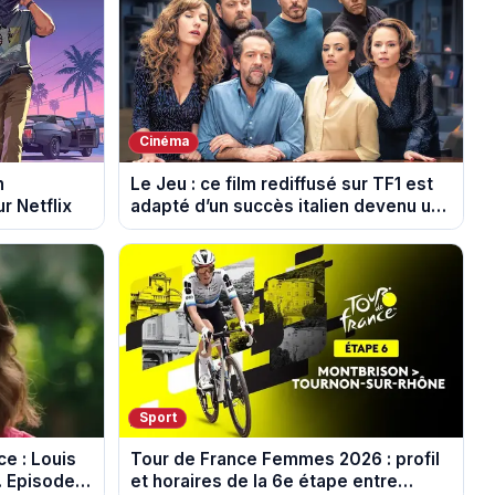
Cinéma
n
Le Jeu : ce film rediffusé sur TF1 est
r Netflix
adapté d’un succès italien devenu un
phénomène mondial
Sport
e : Louis
Tour de France Femmes 2026 : profil
. Episode
et horaires de la 6e étape entre