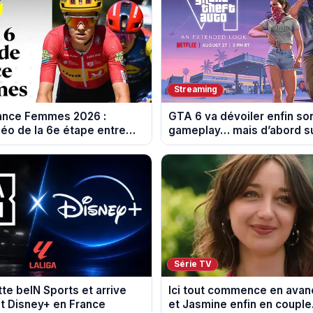
Streaming
rance Femmes 2026 :
GTA 6 va dévoiler enfin so
éo de la 6e étape entre
gameplay… mais d’abord su
 et Tournon-sur-Rhône
Série TV
tte beIN Sports et arrive
Ici tout commence en avanc
t Disney+ en France
et Jasmine enfin en couple