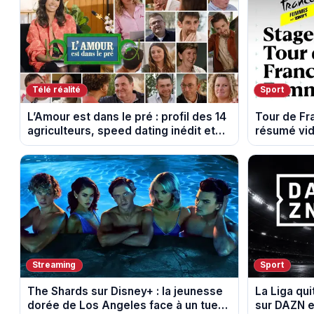
Télé réalité
Sport
L’Amour est dans le pré : profil des 14
Tour de F
agriculteurs, speed dating inédit et
résumé vid
de nouvelles histoires d’amour
Montbrison
Streaming
Sport
The Shards sur Disney+ : la jeunesse
La Liga qui
dorée de Los Angeles face à un tueur
sur DAZN e