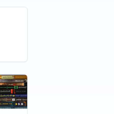
★
3.9