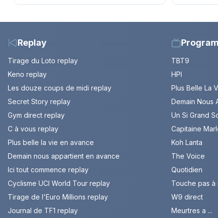
dans les années 80
Replay
Progra
Tirage du Loto replay
TBT9
Keno replay
HPI
Les douze coups de midi replay
Plus Belle La 
Secret Story replay
Demain Nous A
Gym direct replay
Un Si Grand So
C à vous replay
Capitaine Mar
Plus belle la vie en avance
Koh Lanta
Demain nous appartient en avance
The Voice
Ici tout commence replay
Quotidien
Cyclisme UCI World Tour replay
Touche pas à
Tirage de l'Euro Millions replay
W9 direct
Journal de TF1 replay
Meurtres a ...