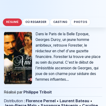
RÉSUMÉ
OÙ REGARDER
CASTING
PHOTOS
Dans le Paris de la Belle Epoque,
Georges Duroy, un jeune homme
ambitieux, retrouve Forestier, le
rédacteur en chef d'une gazette
financière. Forestier lui trouve une place
au sein du journal. C'est le début de
l'irrésistible ascension de Georges, qui
joue de son charme pour séduire des
femmes influentes...
Réalisé par
Philippe Triboit
Distribution
:
Florence Pernel
•
Laurent Bateau
•
Jean-Pierre Malo
•
Sagamore Stévenin
•
Caroline