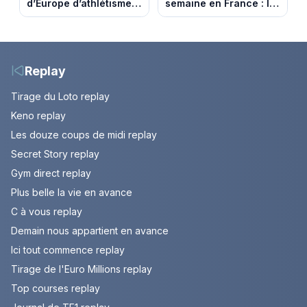
d’Europe d’athlétisme
semaine en France : le
2026 : le programme
pic de chaleur attendu
complet à Birmingham
entre mercredi et jeudi
sur France Télévisions
Replay
Tirage du Loto replay
Keno replay
Les douze coups de midi replay
Secret Story replay
Gym direct replay
Plus belle la vie en avance
C à vous replay
Demain nous appartient en avance
Ici tout commence replay
Tirage de l'Euro Millions replay
Top courses replay