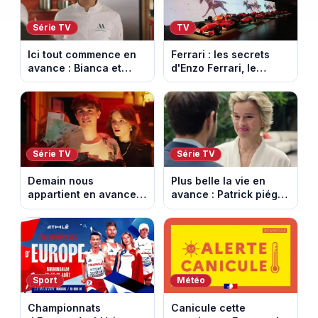
Série TV
TV
Ici tout commence en
Ferrari : les secrets
avance : Bianca et
d'Enzo Ferrari, le
Loup s’embrassent.
fondateur de la
Episode du 11 août
marque mythique au
2026 (spoiler)
cheval cabré
Série TV
Série TV
Demain nous
Plus belle la vie en
appartient en avance :
avance : Patrick piégé
Alex face à un choix
par la DGSE. Episode
décisif. Episode du 11
du 11 août 2026
août 2026.
(spoiler)
Sport
Météo
Championnats
Canicule cette