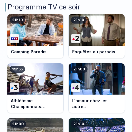
Programme TV ce soir
21h10
21h10
Camping Paradis
Enquêtes au paradis
19h55
21h00
Athlétisme
L'amour chez les
Championnats
autres
d'Europe 2026
21h00
21h10