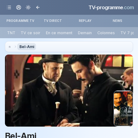
TV-programme
.com
PROGRAMME TV
TV DIRECT
REPLAY
NEWS
TNT
TV ce soir
En ce moment
Demain
Colonnes
TV 7 jou
Bel-Ami
Bel-Ami