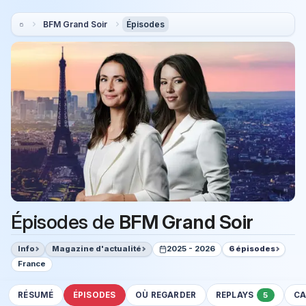
BFM Grand Soir
Épisodes
Épisodes de
BFM Grand Soir
Info
Magazine d'actualité
2025 - 2026
6 épisodes
France
RÉSUMÉ
ÉPISODES
OÙ REGARDER
REPLAYS
CA
5