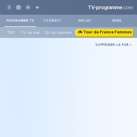
TV-programme
.com
PROGRAMME TV
TV DIRECT
REPLAY
NEWS
🚲 Tour de France Femmes
TNT
TV ce soir
En ce moment
SUPPRIMER LA PUB