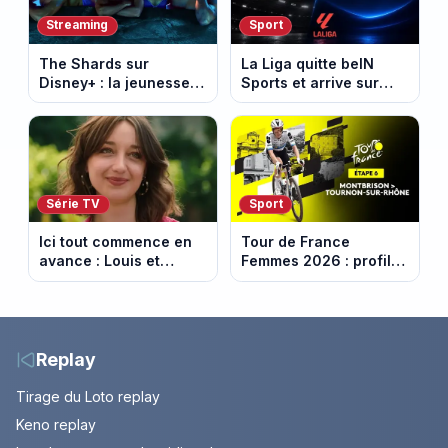
Streaming
Sport
The Shards sur
La Liga quitte beIN
Disney+ : la jeunesse
Sports et arrive sur
dorée de Los Angeles
DAZN et Disney+ en
face à un tueur dans
France
les années 80
Série TV
Sport
Ici tout commence en
Tour de France
avance : Louis et
Femmes 2026 : profil
Jasmine enfin en
et horaires de la 6e
couple. Episode du 7
étape entre
août 2026 (spoiler)
Montbrison et
Tournon-sur-Rhône
Replay
Tirage du Loto replay
Keno replay