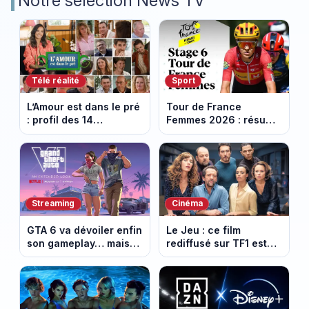
Notre sélection News TV
Télé réalité
Sport
L’Amour est dans le pré
Tour de France
: profil des 14
Femmes 2026 : résumé
agriculteurs, speed
vidéo de la 6e étape
dating inédit et de
entre Montbrison et
nouvelles histoires
Tournon-sur-Rhône
d’amour
Streaming
Cinéma
GTA 6 va dévoiler enfin
Le Jeu : ce film
son gameplay… mais
rediffusé sur TF1 est
d’abord sur Netflix
adapté d’un succès
italien devenu un
phénomène mondial