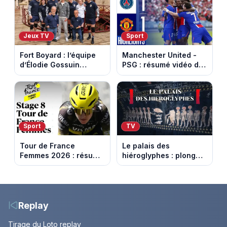
Capital
Jeux TV
Sport
Fort Boyard : l’équipe
Manchester United -
d’Élodie Gossuin
PSG : résumé vidéo du
termine avec une belle
match amical du 8 août
somme pour l'Unicef et
2026
le Refuge
Sport
TV
Tour de France
Le palais des
Femmes 2026 : résumé
hiéroglyphes : plongez
vidéo de la 9e étape
dans la tombe
entre Sisteron et Nice
égyptienne qui fascine
les archéologues
Replay
Tirage du Loto replay