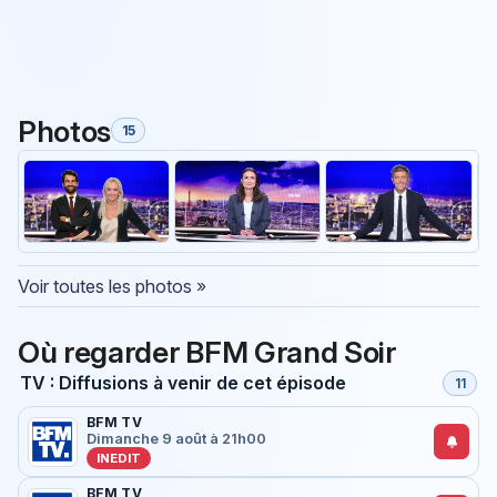
Photos
15
Voir toutes les photos »
Où regarder BFM Grand Soir
TV : Diffusions à venir de cet épisode
11
BFM TV
Dimanche 9 août à 21h00
INEDIT
BFM TV