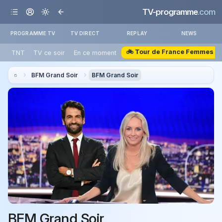
TV-programme
.com
PROGRAMME TV
TV DIRECT
REPLAY
NEWS
🚲 Tour de France Femmes
TNT
TV ce soir
En ce moment
BFM Grand Soir
BFM Grand Soir
BFM Grand Soir