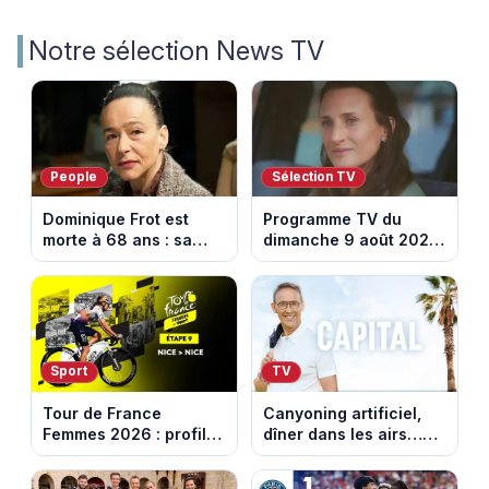
Notre sélection News TV
People
Sélection TV
Dominique Frot est
Programme TV du
morte à 68 ans : sa
dimanche 9 août 2026
sœur Catherine Frot
: notre sélection pour
annonce la triste
votre soirée télé
nouvelle
Sport
TV
Tour de France
Canyoning artificiel,
Femmes 2026 : profil
dîner dans les airs…
et horaires de la
les loisirs les plus fous
dernière étape à Nice
passés au crible dans