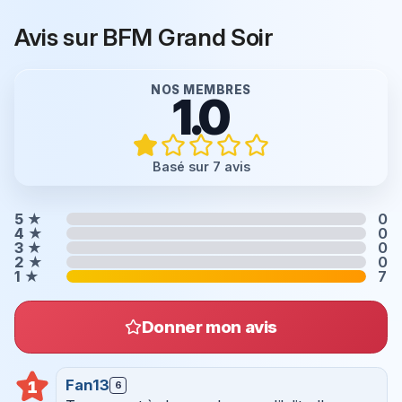
Avis sur BFM Grand Soir
NOS MEMBRES
1.0
Basé sur 7 avis
5
★
0
4
★
0
3
★
0
2
★
0
1
★
7
Donner mon avis
Fan13
1
6