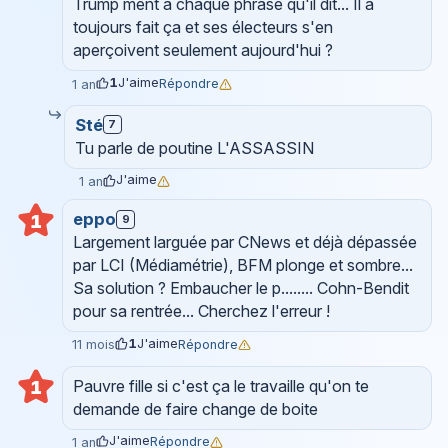
Trump ment à chaque phrase qu'il dit... Il a
toujours fait ça et ses électeurs s'en
aperçoivent seulement aujourd'hui ?
1
J'aime
Répondre
1 an
Sté
7
Tu parle de poutine L'ASSASSIN
J'aime
1 an
eppo
1
9
Largement larguée par CNews et déjà dépassée
par LCI (Médiamétrie), BFM plonge et sombre...
Sa solution ? Embaucher le p........ Cohn-Bendit
pour sa rentrée... Cherchez l'erreur !
1
J'aime
Répondre
11 mois
Pauvre fille si c'est ça le travaille qu'on te
1
demande de faire change de boite
J'aime
Répondre
1 an