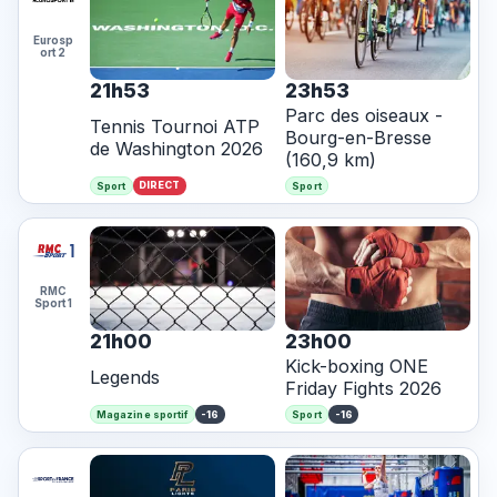
Eurosp
ort 2
21h53
23h53
Parc des oiseaux -
Tennis Tournoi ATP
Bourg-en-Bresse
de Washington 2026
(160,9 km)
DIRECT
Sport
Sport
RMC
Sport 1
21h00
23h00
Kick-boxing ONE
Legends
Friday Fights 2026
-16
-16
Magazine sportif
Sport