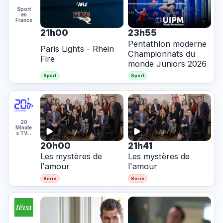
Sport
en
France
21h00
23h55
Pentathlon moderne
Paris Lights - Rhein
Championnats du
Fire
monde Juniors 2026
Sport
Sport
20
Minute
s TV…
20h00
21h41
Les mystères de
Les mystères de
l'amour
l'amour
Série
Série