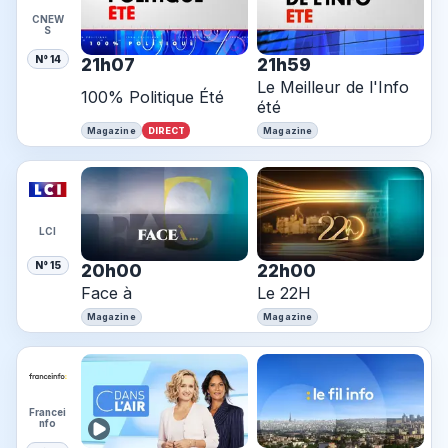
CNEW
S
N° 14
21h07
21h59
Le Meilleur de l'Info
100% Politique Été
été
DIRECT
Magazine
Magazine
LCI
N° 15
20h00
22h00
Face à
Le 22H
Magazine
Magazine
Francei
nfo