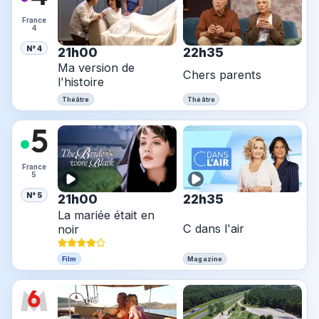
France
4
N° 4
21h00
22h35
Ma version de
Chers parents
l'histoire
Théâtre
Théâtre
France
5
N° 5
21h00
22h35
La mariée était en
C dans l'air
noir
Film
Magazine