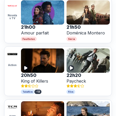
Novela
s TV
21h00
21h50
Amour parfait
Doménica Montero
Feuilleton
Série
Action
20h50
22h20
King of Killers
Paycheck
-12
Téléfilm
Film