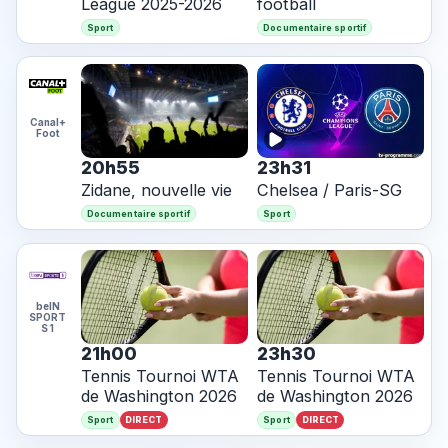
League 2025-2026
football
Sport
Documentaire sportif
Canal+
Foot
20h55
23h31
Zidane, nouvelle vie
Chelsea / Paris-SG
Documentaire sportif
Sport
beIN
SPORT
S 1
21h00
23h30
Tennis Tournoi WTA
Tennis Tournoi WTA
de Washington 2026
de Washington 2026
DIRECT
DIRECT
Sport
Sport