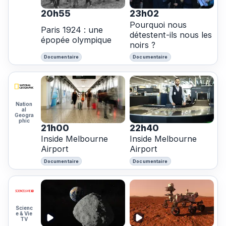
20h55
23h02
Pourquoi nous
Paris 1924 : une
détestent-ils nous les
épopée olympique
noirs ?
Documentaire
Documentaire
Nation
al
Geogra
phic
21h00
22h40
Inside Melbourne
Inside Melbourne
Airport
Airport
Documentaire
Documentaire
Scienc
e & Vie
TV