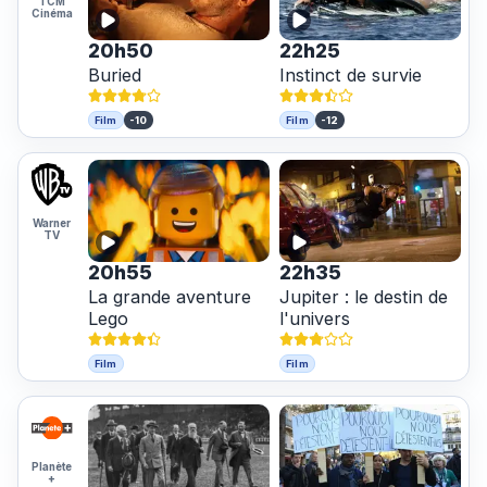
TCM
Cinéma
20h50
22h25
Buried
Instinct de survie
-10
-12
Film
Film
Warner
TV
20h55
22h35
La grande aventure
Jupiter : le destin de
Lego
l'univers
Film
Film
Planète
+