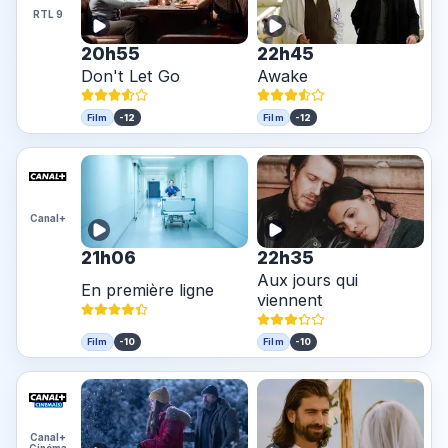
RTL 9
20h55
22h45
Don't Let Go
Awake
-12
-12
Film
Film
Canal+
21h06
22h35
Aux jours qui
En première ligne
viennent
-10
-10
Film
Film
Canal+
Cinéma