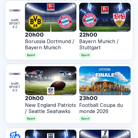
beIN
SPORT
S 2
20h00
22h00
Borussia Dortmund /
Bayern Munich /
Bayern Munich
Stuttgart
Sport
Sport
beIN
SPORT
S 3
20h00
23h00
New England Patriots
Football Coupe du
/ Seattle Seahawks
monde 2026
Sport
Sport