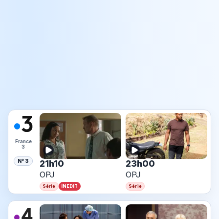
France
3
N° 3
21h10
23h00
OPJ
OPJ
INEDIT
Série
Série