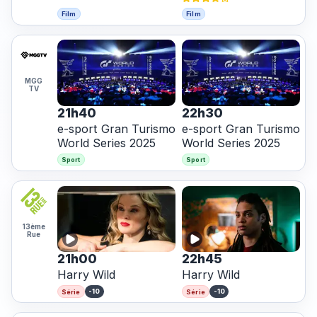
Film
Film
MGG
TV
21h40
22h30
e-sport Gran Turismo
e-sport Gran Turismo
World Series 2025
World Series 2025
Sport
Sport
13ème
Rue
21h00
22h45
Harry Wild
Harry Wild
-10
-10
Série
Série