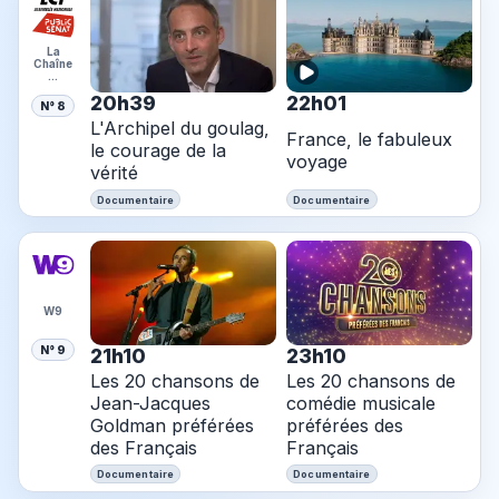
La
Chaîne
…
20h39
22h01
N° 8
L'Archipel du goulag,
France, le fabuleux
le courage de la
voyage
vérité
Documentaire
Documentaire
W9
N° 9
21h10
23h10
Les 20 chansons de
Les 20 chansons de
Jean-Jacques
comédie musicale
Goldman préférées
préférées des
des Français
Français
Documentaire
Documentaire