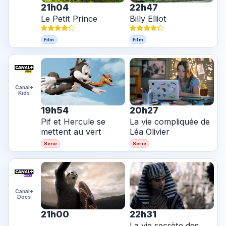
21h04
22h47
Le Petit Prince
Billy Elliot
Film
Film
Canal+
Kids
19h54
20h27
Pif et Hercule se
La vie compliquée de
mettent au vert
Léa Olivier
Série
Série
Canal+
Docs
21h00
22h31
La vie secrète des