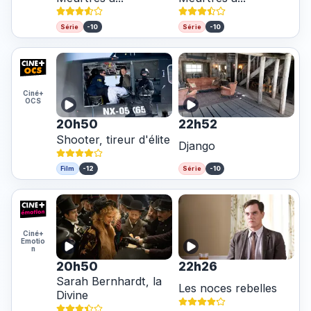
-10
-10
Série
Série
Ciné+
OCS
20h50
22h52
Shooter, tireur d'élite
Django
-12
-10
Film
Série
Ciné+
Emotio
n
20h50
22h26
Sarah Bernhardt, la
Les noces rebelles
Divine