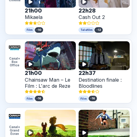
21h00
22h28
Mikaela
Cash Out 2
-10
-12
Film
Téléfilm
Canal+
Box
Office
21h00
22h37
Chainsaw Man – Le
Destination finale :
Film : L'arc de Reze
Bloodlines
-16
-16
Film
Film
Canal+
Grand
Écran