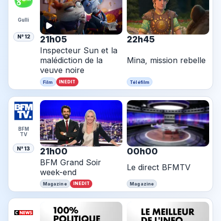
Gulli
N° 12
21h05
22h45
Inspecteur Sun et la
malédiction de la
Mina, mission rebelle
veuve noire
INEDIT
Film
Téléfilm
BFM
TV
N° 13
21h00
00h00
BFM Grand Soir
Le direct BFMTV
week-end
INEDIT
Magazine
Magazine