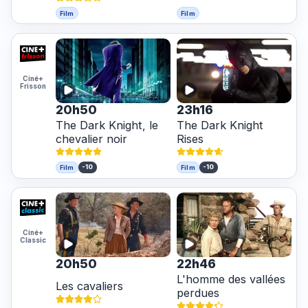
Film
Film
Ciné+
Frisson
20h50
23h16
The Dark Knight, le
The Dark Knight
chevalier noir
Rises
-10
-10
Film
Film
Ciné+
Classic
20h50
22h46
L'homme des vallées
Les cavaliers
perdues