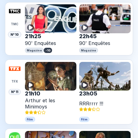
TMC
N° 10
21h25
22h45
90' Enquêtes
90' Enquêtes
-10
Magazine
Magazine
TFX
N° 11
21h10
23h05
Arthur et les
RRRrrrr !!!
Minimoys
Film
Film