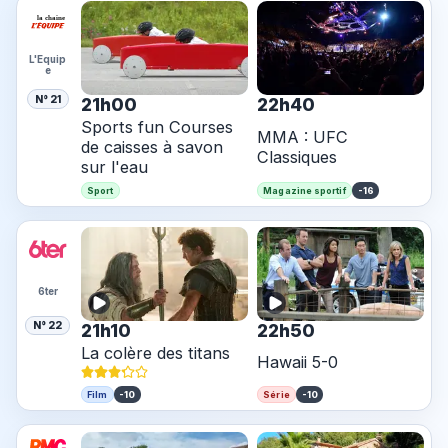
L'Equip
e
N° 21
21h00
22h40
Sports fun Courses
MMA : UFC
de caisses à savon
Classiques
sur l'eau
-16
Sport
Magazine sportif
6ter
N° 22
21h10
22h50
La colère des titans
Hawaii 5-0
-10
-10
Film
Série