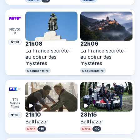
NOVO1
9
N° 19
21h08
22h06
La France secrète :
La France secrète :
au coeur des
au coeur des
mystères
mystères
Documentaire
Documentaire
TF1
Séries
Films
21h10
23h15
N° 20
Balthazar
Balthazar
-10
-10
Série
Série