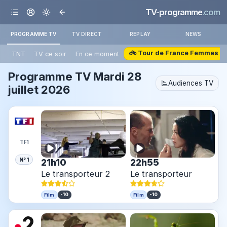
TV-programme
.com
PROGRAMME TV
TV DIRECT
REPLAY
NEWS
🚲 Tour de France Femmes
TNT
TV ce soir
En ce moment
Programme TV
Mardi 28
Audiences TV
juillet 2026
TF1
N° 1
21h10
22h55
Le transporteur 2
Le transporteur
-10
-10
Film
Film