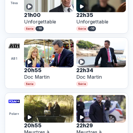
Téva
21h00
22h35
Unforgettable
Unforgettable
-10
-10
Série
Série
AB 1
20h55
22h34
Doc Martin
Doc Martin
Série
Série
Polar+
20h55
22h29
Meurtres à...
Meurtres à...