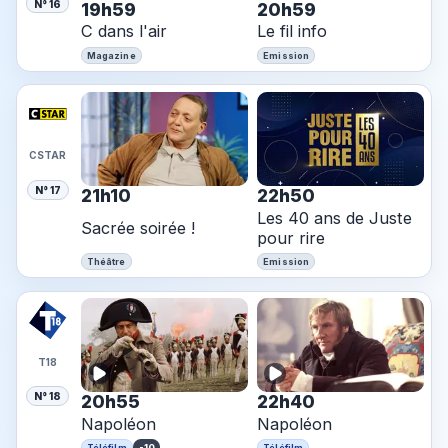
N° 16
19h59
20h59
C dans l'air
Le fil info
Magazine
Emission
CSTAR
N° 17
21h10
22h50
Les 40 ans de Juste
Sacrée soirée !
pour rire
Théâtre
Emission
T18
N° 18
20h55
22h40
Napoléon
Napoléon
-10
Téléfilm
Téléfilm