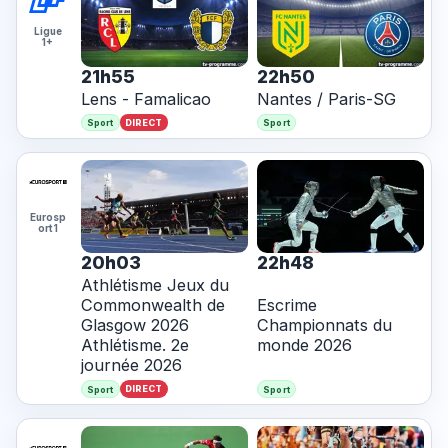
Ligue
1+
21h55
22h50
Lens - Famalicao
Nantes / Paris-SG
DIRECT
Sport
Sport
Eurosp
ort 1
20h03
22h48
Athlétisme Jeux du
Commonwealth de
Escrime
Glasgow 2026
Championnats du
Athlétisme. 2e
monde 2026
journée 2026
DIRECT
Sport
Sport