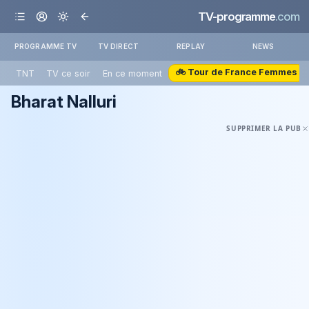
TV-programme
.com
PROGRAMME TV
TV DIRECT
REPLAY
NEWS
🚲 Tour de France Femmes
TNT
TV ce soir
En ce moment
Bharat Nalluri
SUPPRIMER LA PUB