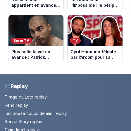
appartient en avance:
l’impossible : le périple
Samuel perd le
glacial d’une famille
contrôle. Episode du 10
nomade en Mongolie
août 2026.
Série TV
TV
Plus belle la vie en
Cyril Hanouna félicité
avance : Patrick
par l’Arcom pour sa
Nebout est-il mort ?
maîtrise de l’antenne
Episode du 10 août
face aux propos de
2026 (spoiler)
Delphine Wespiser sur
le cancer
Replay
Tirage du Loto replay
Keno replay
Les douze coups de midi replay
Secret Story replay
Gym direct replay