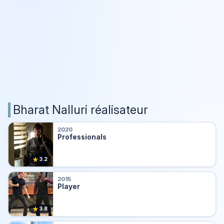
Bharat Nalluri réalisateur
2020
Professionals
★
3.2
2015
Player
★
3.8