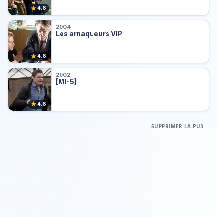
★
4.6
2004
Les arnaqueurs VIP
★
4.6
2002
[MI-5]
★
4.6
SUPPRIMER LA PUB