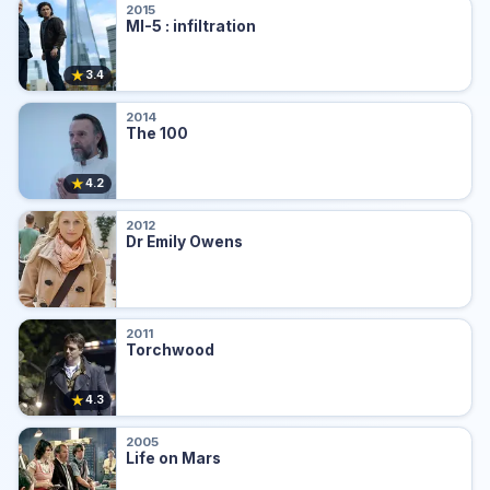
2015
MI-5 : infiltration
★
3.4
2014
The 100
★
4.2
2012
Dr Emily Owens
2011
Torchwood
★
4.3
2005
Life on Mars