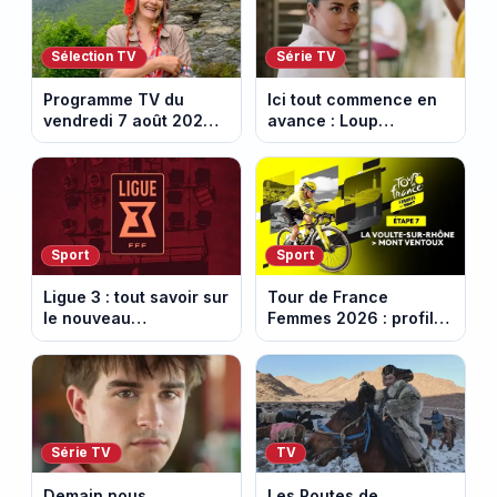
Sélection TV
Série TV
Programme TV du
Ici tout commence en
vendredi 7 août 2026 :
avance : Loup
notre sélection pour
découvre la trahison
votre soirée télé
de Bianca. Episode du
10 août 2026 (spoiler)
Sport
Sport
Ligue 3 : tout savoir sur
Tour de France
le nouveau
Femmes 2026 : profil
championnat qui
et horaires de la 7e
succède au National
étape entre La Voulte-
sur-Rhône et le Mont
Ventoux
Série TV
TV
Demain nous
Les Routes de