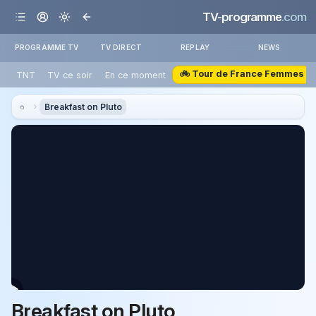
TV-programme
.com
PROGRAMME TV
TV DIRECT
REPLAY
NEWS
🚲 Tour de France Femmes
TNT
TV ce soir
En ce moment
Breakfast on Pluto
Breakfast on Pluto