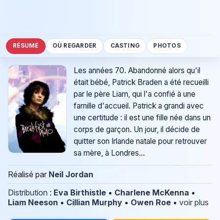
RÉSUMÉ
OÙ REGARDER
CASTING
PHOTOS
Les années 70. Abandonné alors qu'il
était bébé, Patrick Braden a été recueilli
par le père Liam, qui l'a confié à une
famille d'accueil. Patrick a grandi avec
une certitude : il est une fille née dans un
corps de garçon. Un jour, il décide de
quitter son Irlande natale pour retrouver
sa mère, à Londres...
Réalisé par
Neil Jordan
Distribution
:
Eva Birthistle
•
Charlene McKenna
•
Liam Neeson
•
Cillian Murphy
•
Owen Roe
•
voir plus