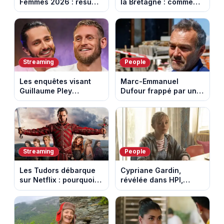
Femmes 2026 : résumé
la Bretagne : comment
vidéo de la 7e étape
les Bretons ont
avec l'ascension du
défendu leur culture
Mont Ventoux
au fil des décennies
Streaming
People
Les enquêtes visant
Marc-Emmanuel
Guillaume Pley
Dufour frappé par un
poussent Ragnar Le
terrible incendie : son
Breton à quitter la
chalet part en fumée
tournée Legend
Streaming
People
Les Tudors débarque
Cypriane Gardin,
sur Netflix : pourquoi la
révélée dans HPI,
série n’a rien perdu de
lance une cagnotte
son pouvoir
après des difficultés
financières