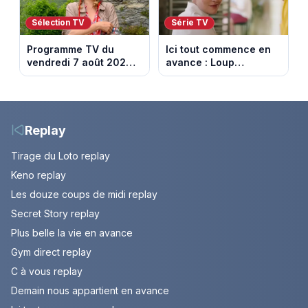
Sélection TV
Série TV
Programme TV du
Ici tout commence en
vendredi 7 août 2026 :
avance : Loup
notre sélection pour
découvre la trahison
votre soirée télé
de Bianca. Episode du
10 août 2026 (spoiler)
Replay
Tirage du Loto replay
Keno replay
Les douze coups de midi replay
Secret Story replay
Plus belle la vie en avance
Gym direct replay
C à vous replay
Demain nous appartient en avance