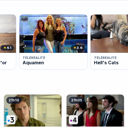
★
4.1
★
3.6
TÉLÉRÉALITÉ
TÉLÉRÉALITÉ
l'or
Aquamen
Hell's Cats
21h10
21h05