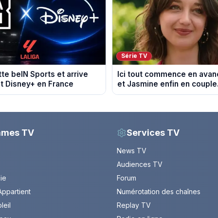
Série TV
tte beIN Sports et arrive
Ici tout commence en avanc
t Disney+ en France
et Jasmine enfin en couple
du 7 août 2026 (spoiler)
mmes TV
Services TV
News TV
Audiences TV
Vie
Forum
ppartient
Numérotation des chaînes
leil
Replay TV