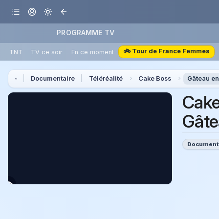
PROGRAMME TV
🚲 Tour de France Femmes
TNT
TV ce soir
En ce moment
Documentaire
Téléréalité
Cake Boss
Gâteau en
Cake
Gâte
Document