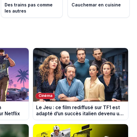
Des trains pas comme
Cauchemar en cuisine
les autres
Cinéma
n
Le Jeu : ce film rediffusé sur TF1 est
r Netflix
adapté d’un succès italien devenu un
phénomène mondial