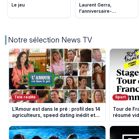
Le jeu
Laurent Gerra,
l'anniversaire-
événement
Notre sélection News TV
Télé réalité
Sport
L’Amour est dans le pré : profil des 14
Tour de F
agriculteurs, speed dating inédit et
résumé vid
de nouvelles histoires d’amour
Montbrison