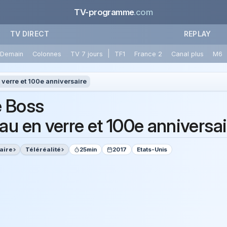
TV-programme
.com
TV DIRECT
REPLAY
|
Demain
Colonnes
TV 7 jours
TF1
France 2
Canal plus
M6
 verre et 100e anniversaire
 Boss
au en verre et 100e anniversai
aire
Téléréalité
25min
2017
Etats-Unis