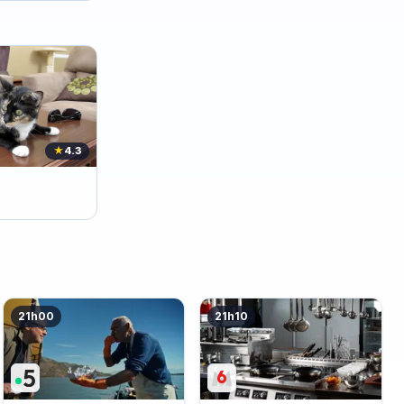
★
4.3
21h00
21h10