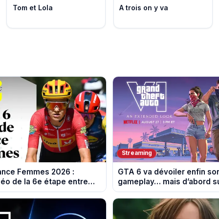
Tom et Lola
A trois on y va
Streaming
rance Femmes 2026 :
GTA 6 va dévoiler enfin so
éo de la 6e étape entre
gameplay… mais d’abord su
 et Tournon-sur-Rhône