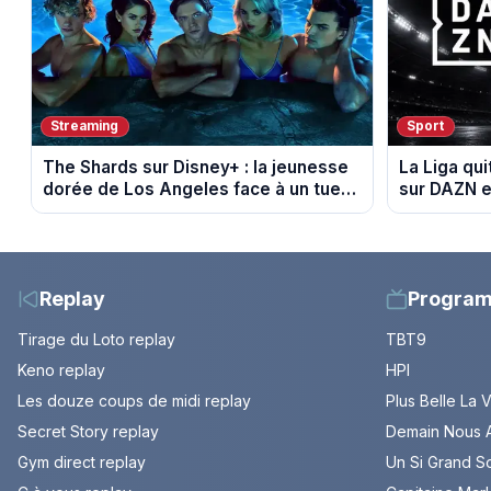
Streaming
Sport
The Shards sur Disney+ : la jeunesse
La Liga qui
dorée de Los Angeles face à un tueur
sur DAZN e
dans les années 80
Replay
Progra
Tirage du Loto replay
TBT9
Keno replay
HPI
Les douze coups de midi replay
Plus Belle La 
Secret Story replay
Demain Nous A
Gym direct replay
Un Si Grand So