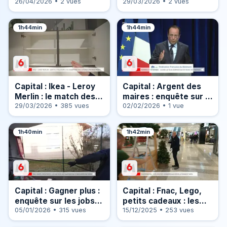
c’est encore possible !
26/04/2026 • 2 vues
nouveaux profiteurs
29/03/2026 • 2 vues
1h44min
1h44min
Capital : Ikea - Leroy
Capital : Argent des
Merlin : le match des
maires : enquête sur le
cuisines à petit prix !
29/03/2026 • 385 vues
grand dérapage
02/02/2026 • 1 vue
1h40min
1h42min
Capital : Gagner plus :
Capital : Fnac, Lego,
enquête sur les jobs
petits cadeaux : les
qui rapportent
05/01/2026 • 315 vues
secrets des stars de
15/12/2025 • 253 vues
vraiment !
Noël !