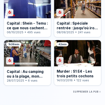
Capital : Shein - Temu :
Capital : Spéciale
ce que nous cachent
rentrée : jusqu’où iront
les géants du e-
06/10/2025 • 495 vues
les nouveaux casseurs
08/09/2025 • 241 vues
commerce
de prix ?
1h38min
42min
Murder : S1 E4 - Les
Capital : Au camping
trois petits cochons
ou à la plage, mon
14/03/2016 • 122 vues
confort à tout prix !
28/07/2025 • 6 vues
SUPPRIMER LA PUB