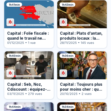
1h41min
1h43min
Capital : Folie fiscale :
Capital : Plats d’antan,
quand le travail ne
produits locaux : la
paie plus, les solutions
01/12/2025 • 1 vue
tradition fait recette !
28/11/2025 • 145 vues
pour s’en sortir
1h40min
1h36min
Capital : Seb, Noz,
Capital : Toujours plus
Cdiscount : équipez-
pour moins cher : que
vous dernier cri, à
03/11/2025 • 279 vues
valent les nouveaux
20/10/2025 • 2 vues
petit prix !
bons plans resto ?
1h44min
1h34min