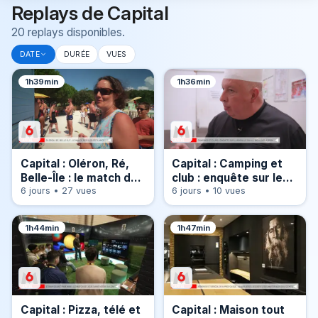
Replays de Capital
20 replays disponibles.
DATE
DURÉE
VUES
1h39min
1h36min
Capital : Oléron, Ré,
Capital : Camping et
Belle-Île : le match des
club : enquête sur les
îles est lancé !
6 jours • 27 vues
nouvelles formules all
6 jours • 10 vues
inclusive à 2 000
euros
1h44min
1h47min
Capital : Pizza, télé et
Capital : Maison tout