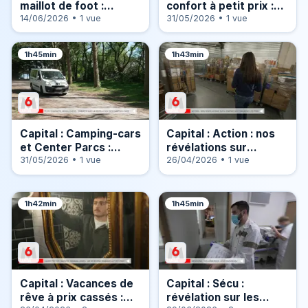
maillot de foot :
confort à petit prix :
enquête sur les vrais
14/06/2026 • 1 vue
les innovations qui
31/05/2026 • 1 vue
gagnants de la Coupe
changent la vie !
du Monde
1h45min
1h43min
Capital : Camping-cars
Capital : Action : nos
et Center Parcs :
révélations sur
enquête sur les
31/05/2026 • 1 vue
l’empire qui fracasse
26/04/2026 • 1 vue
champions des
les prix
vacances au grand air
1h42min
1h45min
Capital : Vacances de
Capital : Sécu :
rêve à prix cassés :
révélation sur les