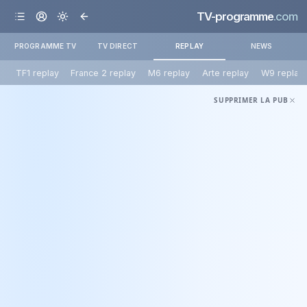
TV-programme
.com
PROGRAMME TV
TV DIRECT
REPLAY
NEWS
TF1 replay
France 2 replay
M6 replay
Arte replay
W9 replay
SUPPRIMER LA PUB