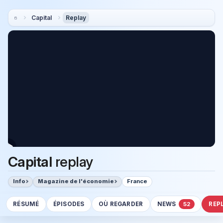
Capital
Replay
Capital
replay
Info
Magazine de l'économie
France
RÉSUMÉ
ÉPISODES
OÙ REGARDER
NEWS
REP
52