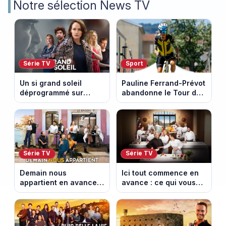
Notre sélection News TV
Série TV
Sport
Un si grand soleil
Pauline Ferrand-Prévot
déprogrammé sur
abandonne le Tour de
France 3 : cinq
France Femmes avant
épisodes inédits
la 8e étape
diffusés le 13 août
Série TV
Série TV
Demain nous
Ici tout commence en
appartient en avance :
avance : ce qui vous
ce qui vous attend la
attend la semaine du
semaine du 10 au 14
10 au 14 août 2026
août 2026 (spoiler)
(spoiler)