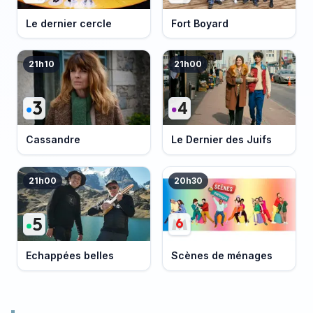
Le dernier cercle
Fort Boyard
21h10
21h00
Cassandre
Le Dernier des Juifs
21h00
20h30
Echappées belles
Scènes de ménages