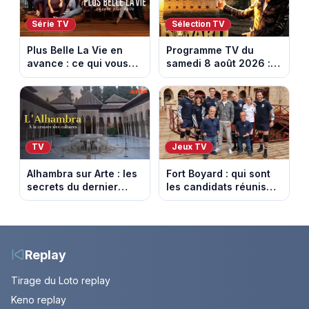
Série TV
Sélection TV
Plus Belle La Vie en
Programme TV du
avance : ce qui vous
samedi 8 août 2026 :
attend la semaine du
notre sélection pour
10 au 14 août 2026
votre soirée télé
(spoiler)
TV
Jeux TV
Alhambra sur Arte : les
Fort Boyard : qui sont
secrets du dernier
les candidats réunis
sultanat musulman
par Cyril Féraud ce
d’Espagne
samedi 8 août 2026 ?
Replay
Tirage du Loto replay
Keno replay