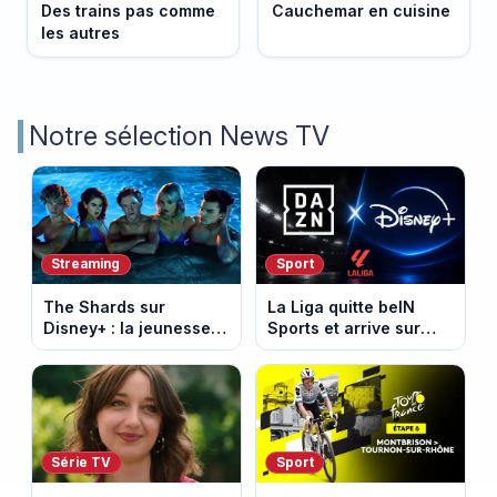
Des trains pas comme
Cauchemar en cuisine
les autres
Notre sélection News TV
Streaming
Sport
The Shards sur
La Liga quitte beIN
Disney+ : la jeunesse
Sports et arrive sur
dorée de Los Angeles
DAZN et Disney+ en
face à un tueur dans
France
les années 80
Série TV
Sport