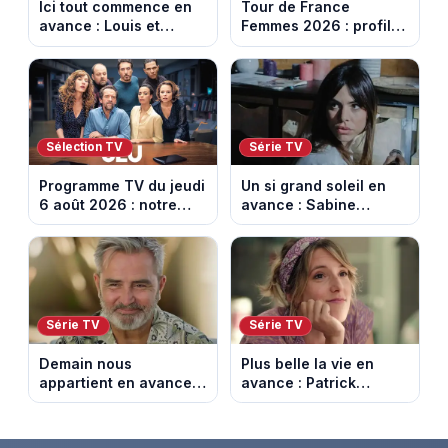
Ici tout commence en
Tour de France
avance : Louis et
Femmes 2026 : profil
Jasmine enfin en
et horaires de la 6e
couple. Episode du 7
étape entre
août 2026 (spoiler)
Montbrison et
Tournon-sur-Rhône
Sélection TV
Série TV
Programme TV du jeudi
Un si grand soleil en
6 août 2026 : notre
avance : Sabine
sélection pour votre
menacée par Céleste.
soirée télé
Episode du 7 août
2026 (spoiler).
Série TV
Série TV
Demain nous
Plus belle la vie en
appartient en avance:
avance : Patrick
Alex révèle son lourd
victime d’un malaise.
secret. Episode du 7
Episode du 7 août
août 2026.
2026 (spoiler)