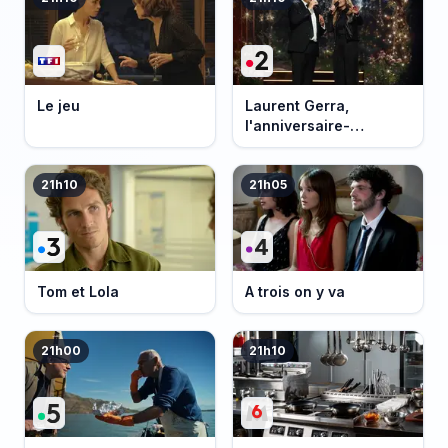
Le jeu
Laurent Gerra,
l'anniversaire-
événement
21h10
21h05
Tom et Lola
A trois on y va
21h00
21h10