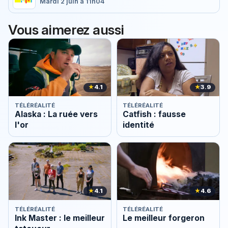
Mardi 2 juin à 11h04
Vous aimerez aussi
★
4.1
★
3.9
TÉLÉRÉALITÉ
TÉLÉRÉALITÉ
Alaska : La ruée vers
Catfish : fausse
l'or
identité
★
4.1
★
4.6
TÉLÉRÉALITÉ
TÉLÉRÉALITÉ
Ink Master : le meilleur
Le meilleur forgeron