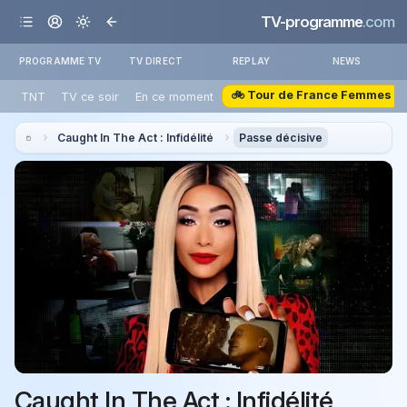
TV-programme
.com
PROGRAMME TV
TV DIRECT
REPLAY
NEWS
🚲 Tour de France Femmes
TNT
TV ce soir
En ce moment
Caught In The Act : Infidélité
Passe décisive
Caught In The Act : Infidélité