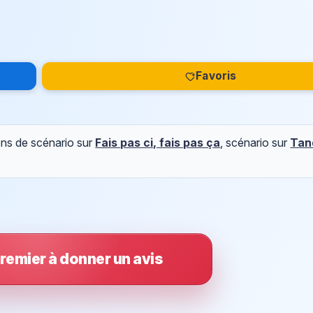
Favoris
ons de scénario sur
Fais pas ci, fais pas ça
, scénario sur
Tan
remier à donner un avis