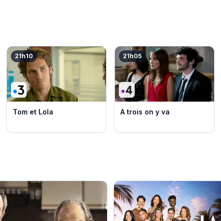
21h10
21h05
Tom et Lola
A trois on y va