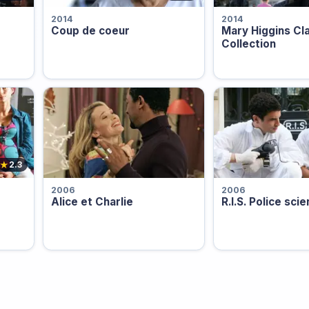
2014
2014
Coup de coeur
Mary Higgins Cla
Collection
★
2.3
2006
2006
Alice et Charlie
R.I.S. Police scie