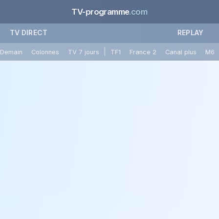
TV-programme
.com
TV DIRECT
REPLAY
|
Demain
Colonnes
TV 7 jours
TF1
France 2
Canal plus
M6