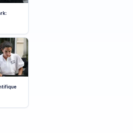
rk:
ntifique