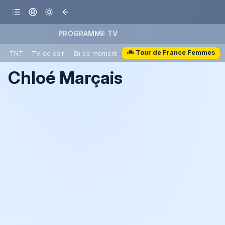
PROGRAMME TV
🚲 Tour de France Femmes
TNT
TV ce soir
En ce moment
Chloé Marçais