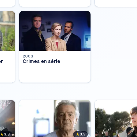
2003
er
Crimes en série
★
★
3.8
3.3