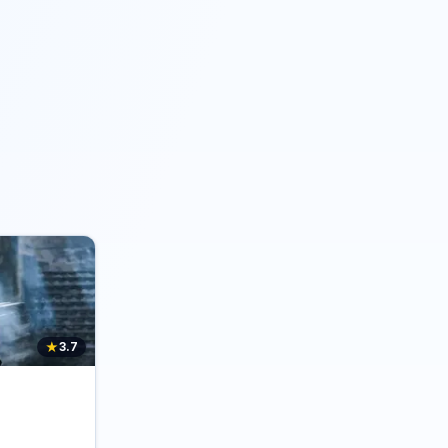
★
3.7