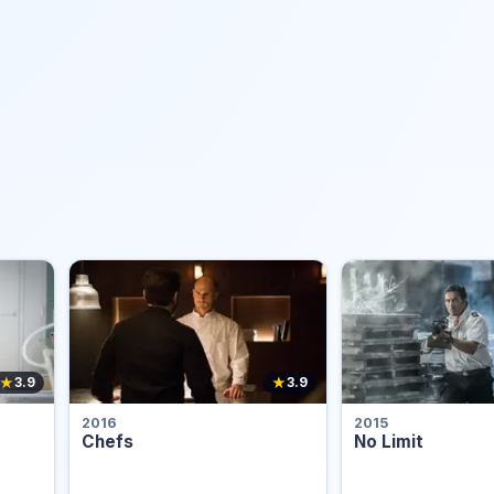
★
★
3.9
3.9
2016
2015
Chefs
No Limit