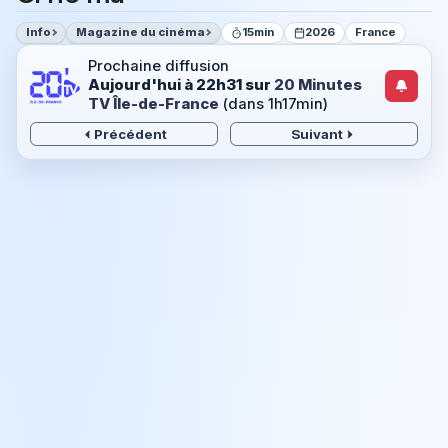
Info
Magazine du cinéma
15min
2026
France
Prochaine diffusion
Aujourd'hui à 22h31
sur
20 Minutes
TV Île-de-France
(dans 1h17min)
Précédent
Suivant