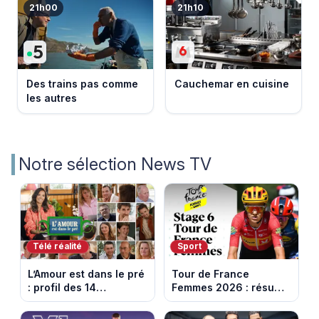
21h00
21h10
Des trains pas comme
Cauchemar en cuisine
les autres
Notre sélection News TV
Télé réalité
Sport
L’Amour est dans le pré
Tour de France
: profil des 14
Femmes 2026 : résumé
agriculteurs, speed
vidéo de la 6e étape
dating inédit et de
entre Montbrison et