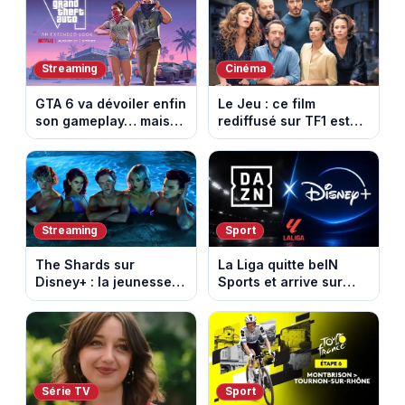
nouvelles histoires
Tournon-sur-Rhône
d’amour
Streaming
Cinéma
GTA 6 va dévoiler enfin
Le Jeu : ce film
son gameplay… mais
rediffusé sur TF1 est
d’abord sur Netflix
adapté d’un succès
italien devenu un
phénomène mondial
Streaming
Sport
The Shards sur
La Liga quitte beIN
Disney+ : la jeunesse
Sports et arrive sur
dorée de Los Angeles
DAZN et Disney+ en
face à un tueur dans
France
les années 80
Série TV
Sport