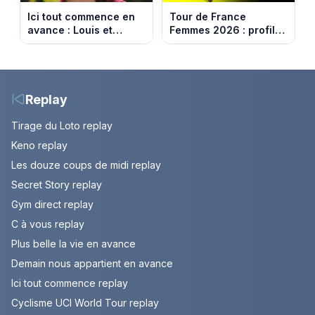
Ici tout commence en
Tour de France
avance : Louis et
Femmes 2026 : profil
Jasmine enfin en
et horaires de la 6e
couple. Episode du 7
étape entre
août 2026 (spoiler)
Montbrison et
Tournon-sur-Rhône
Replay
Tirage du Loto replay
Keno replay
Les douze coups de midi replay
Secret Story replay
Gym direct replay
C à vous replay
Plus belle la vie en avance
Demain nous appartient en avance
Ici tout commence replay
Cyclisme UCI World Tour replay