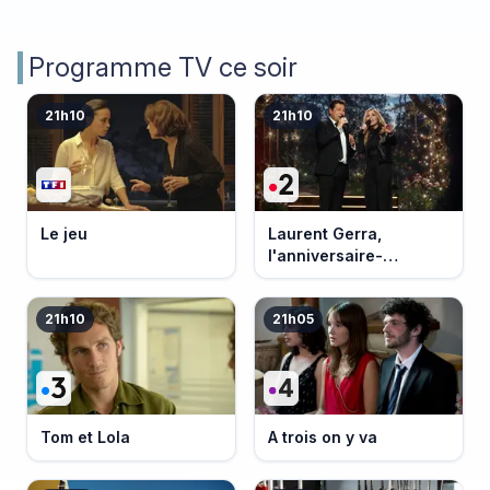
Programme TV ce soir
21h10
21h10
Le jeu
Laurent Gerra,
l'anniversaire-
événement
21h10
21h05
Tom et Lola
A trois on y va