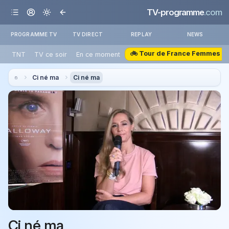
TV-programme
.com
PROGRAMME TV
TV DIRECT
REPLAY
NEWS
🚲 Tour de France Femmes
TNT
TV ce soir
En ce moment
Ci né ma
Ci né ma
Ci né ma