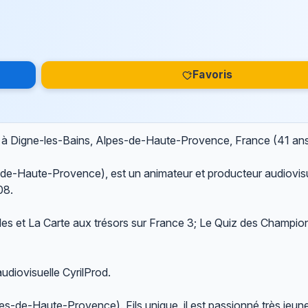
Favoris
) à Digne-les-Bains, Alpes-de-Haute-Provence, France (41 an
s-de-Haute-Provence), est un animateur et producteur audiovisu
08.
lles et La Carte aux trésors sur France 3; Le Quiz des Champi
audiovisuelle CyrilProd.
es-de-Haute-Provence). Fils unique, il est passionné très jeun