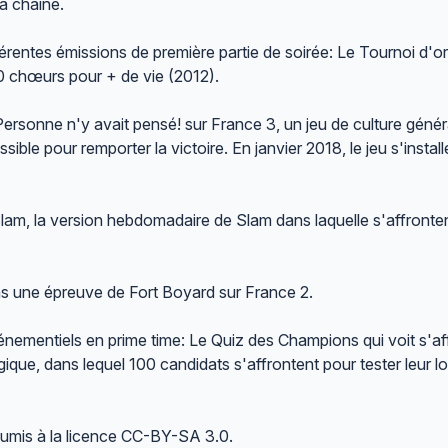
a chaîne.
fférentes émissions de première partie de soirée: Le Tournoi d'
00 chœurs pour + de vie (2012).
u Personne n'y avait pensé! sur France 3, un jeu de culture géné
ible pour remporter la victoire. En janvier 2018, le jeu s'install
lam, la version hebdomadaire de Slam dans laquelle s'affronte
ns une épreuve de Fort Boyard sur France 2.
énementiels en prime time: Le Quiz des Champions qui voit s'aff
que, dans lequel 100 candidats s'affrontent pour tester leur l
soumis à la licence CC-BY-SA 3.0.