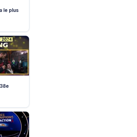
a le plus
 38e