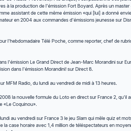
uves à la production de l'émission Fort Boyard. Après un master
mme assistant de cette même émission «qui [lui] a donné envie
animateur en 2004 aux commandes d'émissions jeunesse sur Di
 pour l'hebdomadaire Télé Poche, comme reporter, chef de rubr
 dans l'émission Le Grand Direct de Jean-Marc Morandini sur Eu
lévision dans l'émission Morandini! sur Direct 8.
sur MFM Radio, du lundi au vendredi de midi à 13 heures.
2008 la nouvelle formule du Loto en direct sur France 2, qu'il 
mme «Le Coquinou».
undi au vendredi sur France 3 le jeu Slam qui mêle quiz et mot
de la case horaire avec 1,4 million de téléspectateurs en moyen