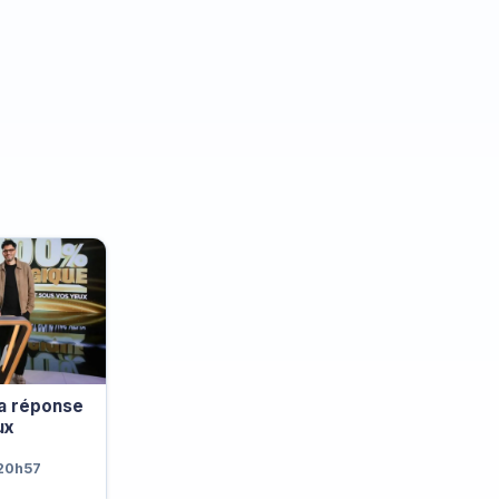
la réponse
ux
 20h57