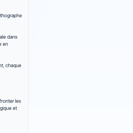
orthographe
rale dans
e en
nt, chaque
ronter les
ogique et