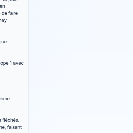
 en
 de faire
sney
ique
rope 1 avec
anime
s fléchés.
ne, faisant