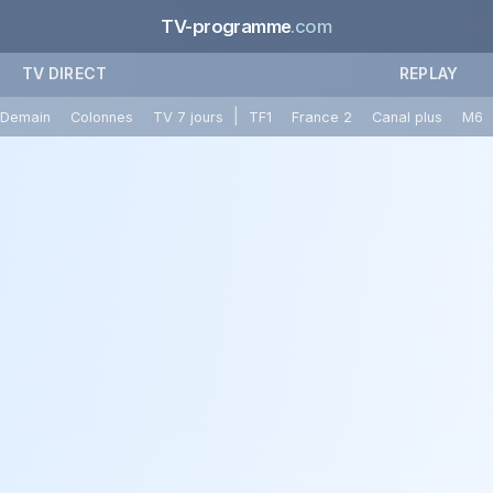
TV-programme
.com
TV DIRECT
REPLAY
|
Demain
Colonnes
TV 7 jours
TF1
France 2
Canal plus
M6