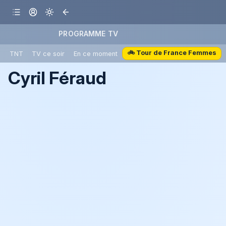
PROGRAMME TV
🚲 Tour de France Femmes
TNT
TV ce soir
En ce moment
Cyril Féraud