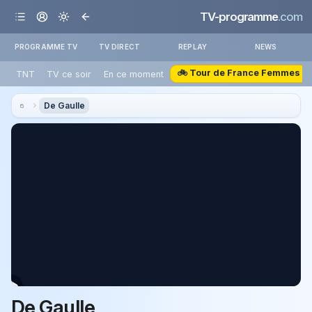
TV-programme
.com
PROGRAMME TV
TV DIRECT
REPLAY
NEWS
🚲 Tour de France Femmes
TNT
TV ce soir
En ce moment
De Gaulle
De Gaulle