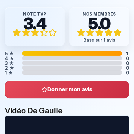
NOTE TVP
NOS MEMBRES
3.4
5.0
Basé sur 1 avis
5
★
1
4
★
0
3
★
0
2
★
0
1
★
0
Donner mon avis
Vidéo De Gaulle