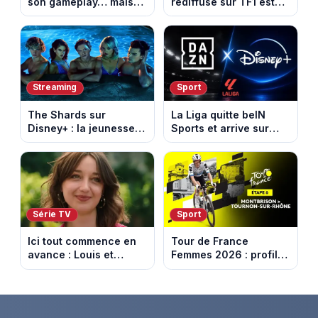
son gameplay… mais
rediffusé sur TF1 est
d’abord sur Netflix
adapté d’un succès
italien devenu un
phénomène mondial
Streaming
Sport
The Shards sur
La Liga quitte beIN
Disney+ : la jeunesse
Sports et arrive sur
dorée de Los Angeles
DAZN et Disney+ en
face à un tueur dans
France
les années 80
Série TV
Sport
Ici tout commence en
Tour de France
avance : Louis et
Femmes 2026 : profil
Jasmine enfin en
et horaires de la 6e
couple. Episode du 7
étape entre
août 2026 (spoiler)
Montbrison et
Tournon-sur-Rhône