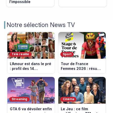
l'impossible
Notre sélection News TV
Télé réalité
Sport
L’Amour est dans le pré
Tour de France
: profil des 14
Femmes 2026 : résumé
agriculteurs, speed
vidéo de la 6e étape
dating inédit et de
entre Montbrison et
nouvelles histoires
Tournon-sur-Rhône
d’amour
Streaming
Cinéma
GTA 6 va dévoiler enfin
Le Jeu : ce film