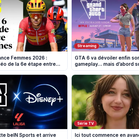
Streaming
rance Femmes 2026 :
GTA 6 va dévoiler enfin so
éo de la 6e étape entre
gameplay… mais d’abord su
 et Tournon-sur-Rhône
Série TV
tte beIN Sports et arrive
Ici tout commence en avanc