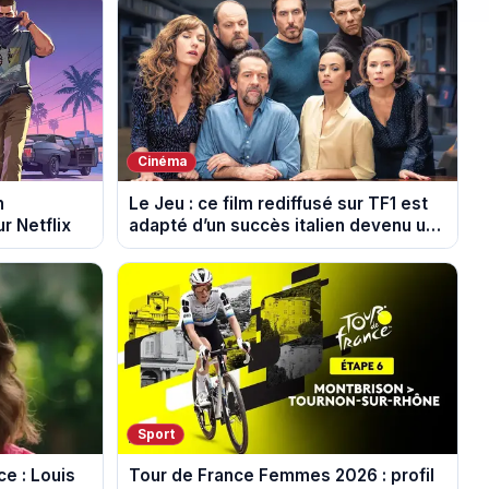
Cinéma
n
Le Jeu : ce film rediffusé sur TF1 est
r Netflix
adapté d’un succès italien devenu un
phénomène mondial
Sport
e : Louis
Tour de France Femmes 2026 : profil