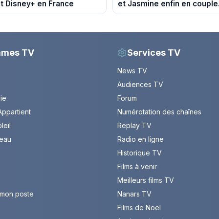
t Disney+ en France
et Jasmine enfin en couple
du 7 août 2026 (spoiler)
mmes TV
Services TV
News TV
Audiences TV
Vie
Forum
ppartient
Numérotation des chaînes
leil
Replay TV
leau
Radio en ligne
Historique TV
Films à venir
Meilleurs films TV
 mon poste
Nanars TV
Films de Noël