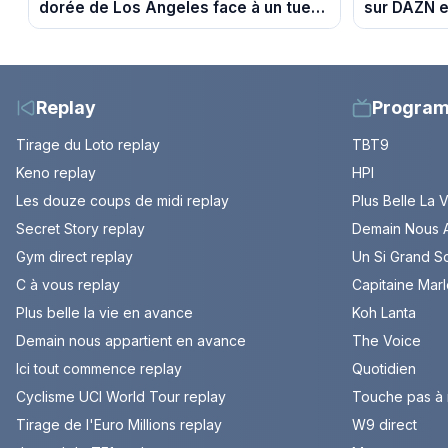
dorée de Los Angeles face à un tueur
sur DAZN e
dans les années 80
Replay
Progra
Tirage du Loto replay
TBT9
Keno replay
HPI
Les douze coups de midi replay
Plus Belle La 
Secret Story replay
Demain Nous A
Gym direct replay
Un Si Grand So
C à vous replay
Capitaine Mar
Plus belle la vie en avance
Koh Lanta
Demain nous appartient en avance
The Voice
Ici tout commence replay
Quotidien
Cyclisme UCI World Tour replay
Touche pas à
Tirage de l'Euro Millions replay
W9 direct