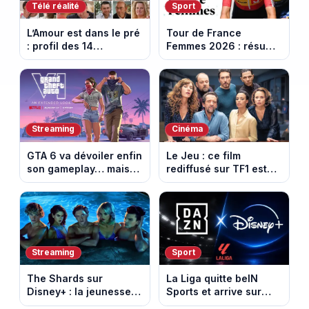
Télé réalité
Sport
L’Amour est dans le pré
Tour de France
: profil des 14
Femmes 2026 : résumé
agriculteurs, speed
vidéo de la 6e étape
dating inédit et de
entre Montbrison et
nouvelles histoires
Tournon-sur-Rhône
d’amour
Streaming
Cinéma
GTA 6 va dévoiler enfin
Le Jeu : ce film
son gameplay… mais
rediffusé sur TF1 est
d’abord sur Netflix
adapté d’un succès
italien devenu un
phénomène mondial
Streaming
Sport
The Shards sur
La Liga quitte beIN
Disney+ : la jeunesse
Sports et arrive sur
dorée de Los Angeles
DAZN et Disney+ en