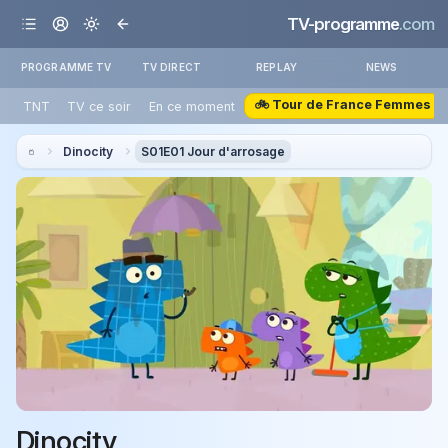
TV-programme
.com
PROGRAMME TV
TV DIRECT
REPLAY
NEWS
🚲 Tour de France Femmes
TNT
TV ce soir
En ce moment
Dinocity
S01E01 Jour d'arrosage
Dinocity