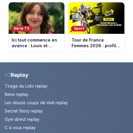
face à un tueur dans
France
les années 80
Série TV
Sport
Ici tout commence en
Tour de France
avance : Louis et
Femmes 2026 : profil
Jasmine enfin en
et horaires de la 6e
couple. Episode du 7
étape entre
août 2026 (spoiler)
Montbrison et
Tournon-sur-Rhône
Replay
Tirage du Loto replay
Keno replay
Les douze coups de midi replay
Secret Story replay
Gym direct replay
C à vous replay