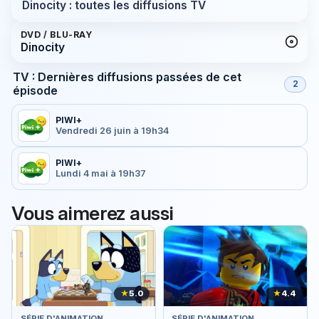
Dinocity : toutes les diffusions TV
DVD / BLU-RAY
Dinocity
TV : Dernières diffusions passées de cet
2
épisode
PIWI+
Vendredi 26 juin à 19h34
PIWI+
Lundi 4 mai à 19h37
Vous aimerez aussi
★
5.0
★
4.4
SÉRIE D'ANIMATION
SÉRIE D'ANIMATION