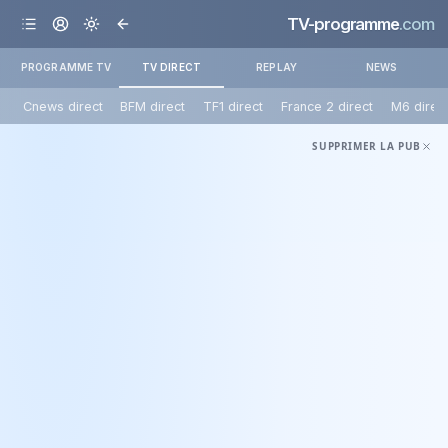
TV-programme
.com
PROGRAMME TV
TV DIRECT
REPLAY
NEWS
Cnews direct
BFM direct
TF1 direct
France 2 direct
M6 direc
SUPPRIMER LA PUB