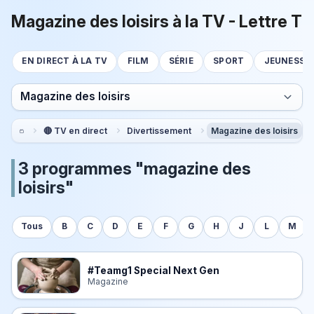
Magazine des loisirs à la TV - Lettre T
EN DIRECT À LA TV
FILM
SÉRIE
SPORT
JEUNESSE
Magazine des loisirs
🔴 TV en direct
Divertissement
Magazine des loisirs
3 programmes "magazine des
loisirs"
Tous
B
C
D
E
F
G
H
J
L
M
#Teamg1 Special Next Gen
Magazine