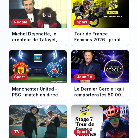
People
Sport
Michel Dejeneffe, le
Tour de France
créateur de Tatayet,
Femmes 2026 : profil
est mort à 77 ans
et horaires de la 8e
étape entre Sisteron et
Nice
Sport
Jeux TV
Manchester United -
Le Dernier Cercle : qui
PSG : match en direct
remportera les 50 000
sur beIN Sports 1 à
euros face aux
17h00
personnalités ?
TV
Sport