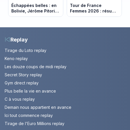
Échappées belles : en
Tour de France
Bolivie, Jérôme Pitorin
Femmes 2026 : résumé
découvre un pays où
vidéo de la 7e étape
chaque sommet se
avec l'ascension du
mérite
Mont Ventoux
Replay
Tirage du Loto replay
Keno replay
Les douze coups de midi replay
Secret Story replay
Gym direct replay
Plus belle la vie en avance
C à vous replay
Demain nous appartient en avance
Ici tout commence replay
Tirage de l'Euro Millions replay