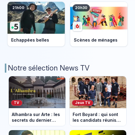
21h00
20h30
Echappées belles
Scènes de ménages
Notre sélection News TV
TV
Jeux TV
Alhambra sur Arte : les
Fort Boyard : qui sont
secrets du dernier
les candidats réunis
sultanat musulman
par Cyril Féraud ce
d’Espagne
samedi 8 août 2026 ?