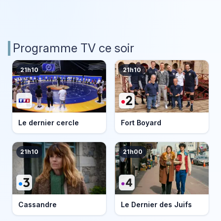
Programme TV ce soir
21h10
21h10
Le dernier cercle
Fort Boyard
21h10
21h00
Cassandre
Le Dernier des Juifs