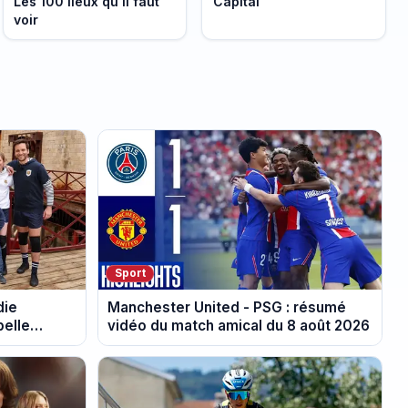
Les 100 lieux qu'il faut
Capital
voir
Sport
die
Manchester United - PSG : résumé
belle
vidéo du match amical du 8 août 2026
 Refuge