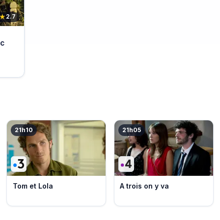
★
2.7
ic
21h10
21h05
Tom et Lola
A trois on y va