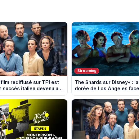
Streaming
 film rediffusé sur TF1 est
The Shards sur Disney+ : l
n succès italien devenu un
dorée de Los Angeles face
 mondial
dans les années 80