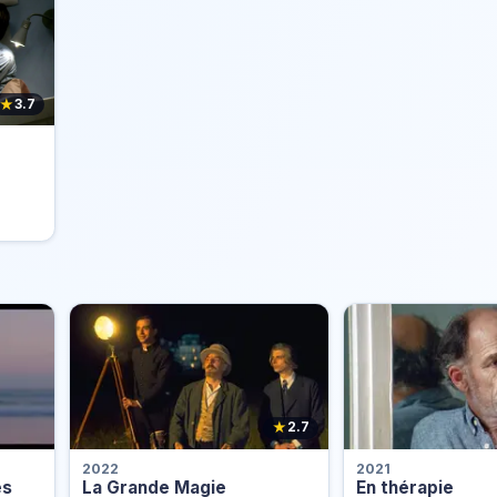
★
3.7
★
2.7
2022
2021
es
La Grande Magie
En thérapie