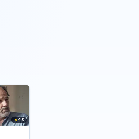
★
4.6