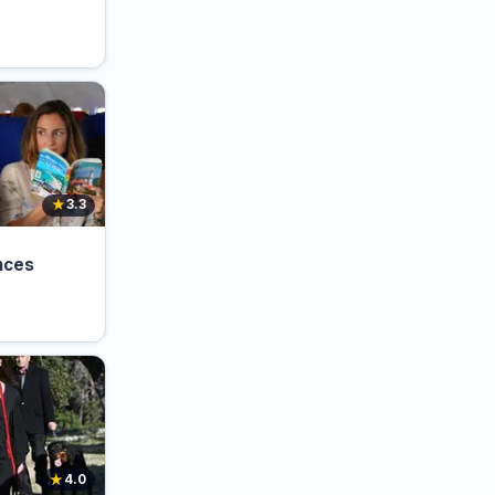
★
3.3
nces
★
4.0