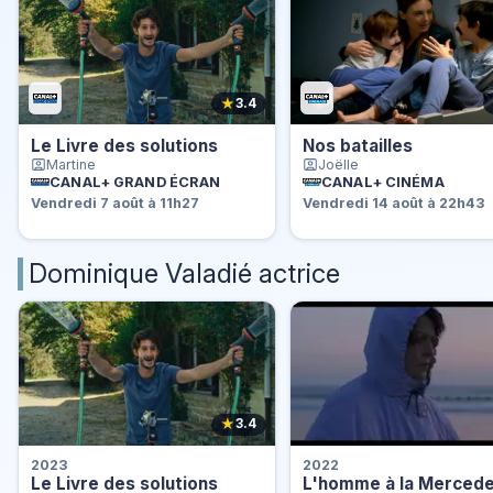
★
3.4
Le Livre des solutions
Nos batailles
Martine
Joëlle
CANAL+ GRAND ÉCRAN
CANAL+ CINÉMA
Vendredi 7 août à 11h27
Vendredi 14 août à 22h43
Dominique Valadié actrice
★
3.4
2023
2022
Le Livre des solutions
L'homme à la Merced