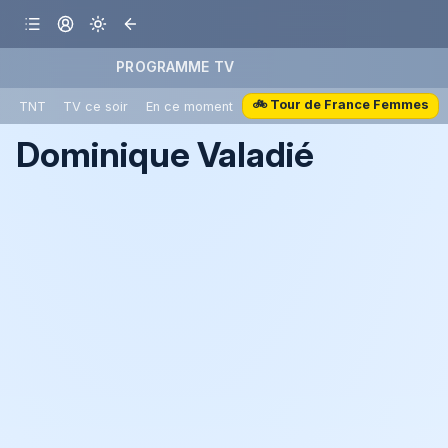
PROGRAMME TV
🚲 Tour de France Femmes
TNT
TV ce soir
En ce moment
Dominique Valadié