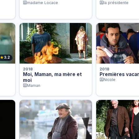
madame Locace
la présidente
★
3.2
2018
2018
Moi, Maman, ma mère et
Premières vaca
moi
Nicole
Maman