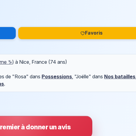
Favoris
rne ♑
) à Nice, France (74 ans)
ôles de "Rosa" dans
Possessions
, "Joëlle" dans
Nos batailles
ns
.
remier à donner un avis