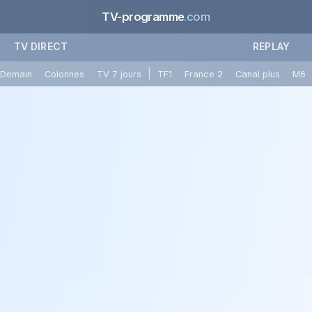
TV-programme
.com
TV DIRECT
REPLAY
|
Demain
Colonnes
TV 7 jours
TF1
France 2
Canal plus
M6