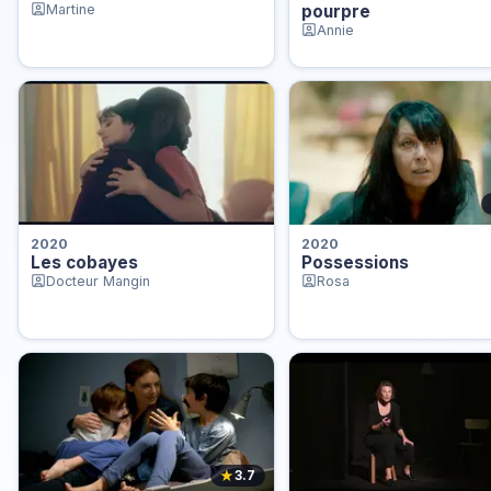
Martine
pourpre
Annie
2020
2020
Les cobayes
Possessions
Docteur Mangin
Rosa
★
3.7