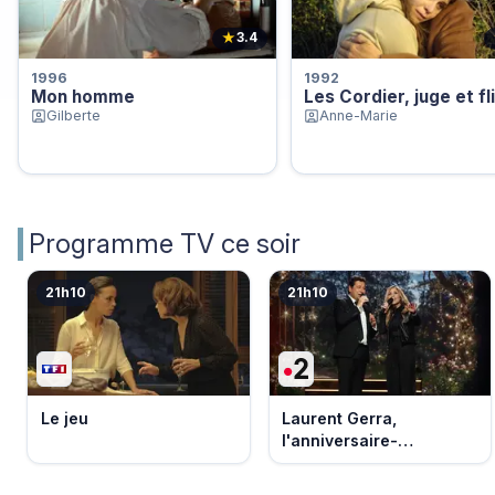
★
3.4
1996
1992
Mon homme
Les Cordier, juge et fl
Gilberte
Anne-Marie
Programme TV ce soir
21h10
21h10
Le jeu
Laurent Gerra,
l'anniversaire-
événement