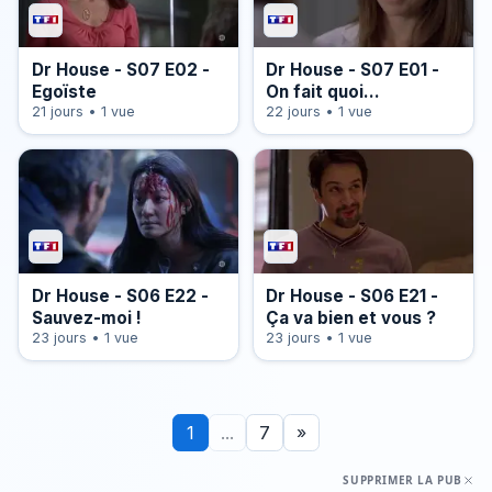
Dr House - S07 E02 -
Dr House - S07 E01 -
Egoïste
On fait quoi
21 jours • 1 vue
maintenant ?
22 jours • 1 vue
Dr House - S06 E22 -
Dr House - S06 E21 -
Sauvez-moi !
Ça va bien et vous ?
23 jours • 1 vue
23 jours • 1 vue
1
...
7
»
SUPPRIMER LA PUB