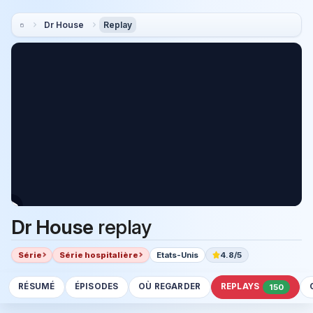
Dr House
Replay
Dr House
replay
Série
Série hospitalière
Etats-Unis
4.8/5
RÉSUMÉ
ÉPISODES
OÙ REGARDER
REPLAYS
150