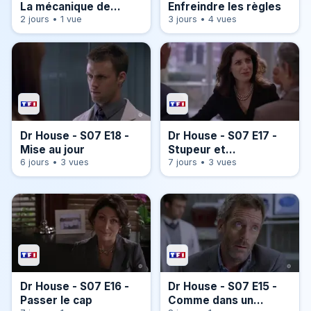
La mécanique de
Enfreindre les règles
l'espoir
2 jours • 1 vue
3 jours • 4 vues
Dr House - S07 E18 -
Dr House - S07 E17 -
Mise au jour
Stupeur et
6 jours • 3 vues
consternation
7 jours • 3 vues
Dr House - S07 E16 -
Dr House - S07 E15 -
Passer le cap
Comme dans un