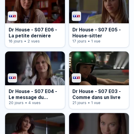
Dr House - S07 E06 -
Dr House - S07 E05 -
La petite dernière
House-sitter
16 jours • 2 vues
17 jours • 1 vue
Dr House - S07 E04 -
Dr House - S07 E03 -
Le message du
Comme dans un livre
massage
20 jours • 4 vues
21 jours • 1 vue