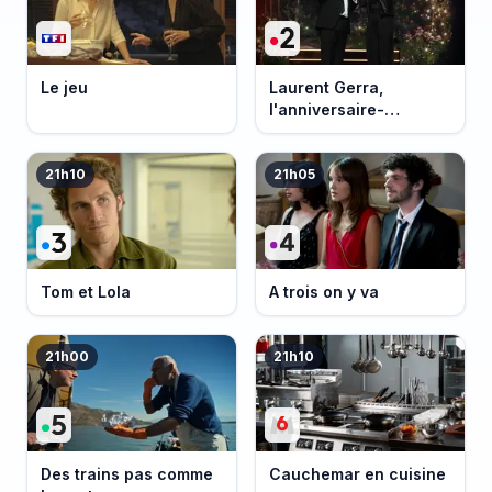
Le jeu
Laurent Gerra,
l'anniversaire-
événement
21h10
21h05
Tom et Lola
A trois on y va
21h00
21h10
Des trains pas comme
Cauchemar en cuisine