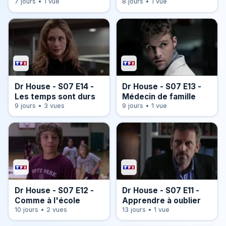
7 jours • 1 vue
mauvais film...
8 jours • 1 vue
Dr House - S07 E14 -
Dr House - S07 E13 -
Les temps sont durs
Médecin de famille
9 jours • 3 vues
9 jours • 1 vue
Dr House - S07 E12 -
Dr House - S07 E11 -
Comme à l'école
Apprendre à oublier
10 jours • 2 vues
13 jours • 1 vue