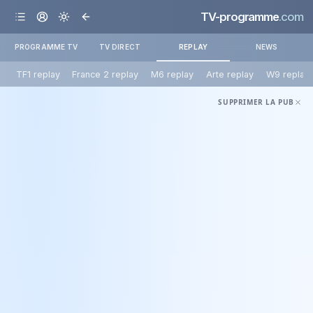
TV-programme
.com
PROGRAMME TV
TV DIRECT
REPLAY
NEWS
TF1 replay
France 2 replay
M6 replay
Arte replay
W9 replay
SUPPRIMER LA PUB