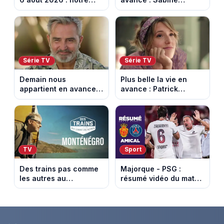
sélection pour votre
menacée par Céleste.
soirée télé
Episode du 7 août
2026 (spoiler).
Série TV
Série TV
Demain nous
Plus belle la vie en
appartient en avance:
avance : Patrick
Alex révèle son lourd
victime d’un malaise.
secret. Episode du 7
Episode du 7 août
août 2026.
2026 (spoiler)
TV
Sport
Des trains pas comme
Majorque - PSG :
les autres au
résumé vidéo du match
Monténégro : Philippe
amical du 5 août 2026
Gougler sur les rails de
l’Adriatique