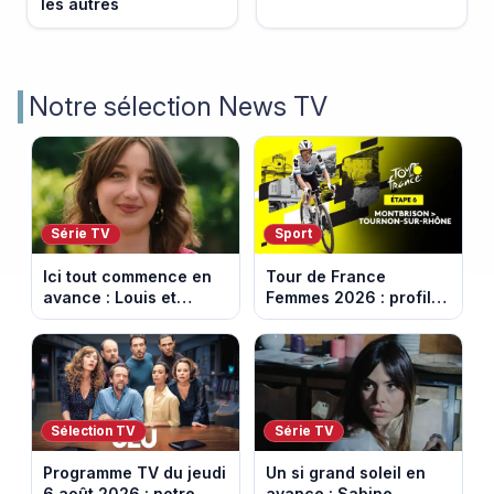
les autres
Notre sélection News TV
Série TV
Sport
Ici tout commence en
Tour de France
avance : Louis et
Femmes 2026 : profil
Jasmine enfin en
et horaires de la 6e
couple. Episode du 7
étape entre
août 2026 (spoiler)
Montbrison et
Tournon-sur-Rhône
Sélection TV
Série TV
Programme TV du jeudi
Un si grand soleil en
6 août 2026 : notre
avance : Sabine