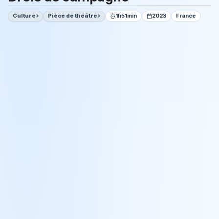
Culture
Pièce de théâtre
1h51min
2023
France