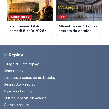
(spoiler)
(spoiler)
Sélection TV
TV
Programme TV du
Alhambra sur Arte : les
samedi 8 août 2026 :
secrets du dernier
notre sélection pour
sultanat musulman
votre soirée télé
d’Espagne
Replay
Tirage du Loto replay
Keno replay
Les douze coups de midi replay
Secret Story replay
Gym direct replay
Plus belle la vie en avance
C à vous replay