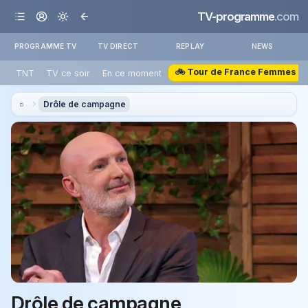
TV-programme
.com
PROGRAMME TV
TV DIRECT
REPLAY
NEWS
🚲 Tour de France Femmes
TNT
TV ce soir
En ce moment
Drôle de campagne
Drôle de campagne