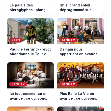
Le palais des
Un si grand soleil
hiéroglyphes : plongez
déprogrammé sur
dans la tombe
France 3 : cinq
égyptienne qui fascine
épisodes inédits
les archéologues
diffusés le 13 août
Sport
Série TV
Pauline Ferrand-Prévot
Demain nous
abandonne le Tour de
appartient en avance :
France Femmes avant
ce qui vous attend la
la 8e étape
semaine du 10 au 14
août 2026 (spoiler)
Série TV
Série TV
Ici tout commence en
Plus Belle La Vie en
avance : ce qui vous
avance : ce qui vous
attend la semaine du
attend la semaine du
10 au 14 août 2026
10 au 14 août 2026