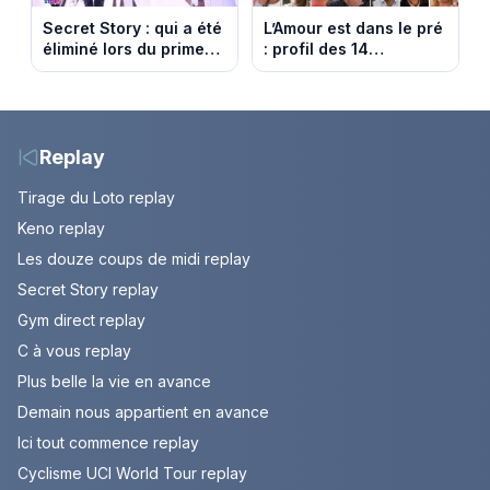
Secret Story : qui a été
L’Amour est dans le pré
éliminé lors du prime
: profil des 14
du 6 août 2026 sur
agriculteurs, speed
TMC ?
dating inédit et de
nouvelles histoires
d’amour
Replay
Tirage du Loto replay
Keno replay
Les douze coups de midi replay
Secret Story replay
Gym direct replay
C à vous replay
Plus belle la vie en avance
Demain nous appartient en avance
Ici tout commence replay
Cyclisme UCI World Tour replay