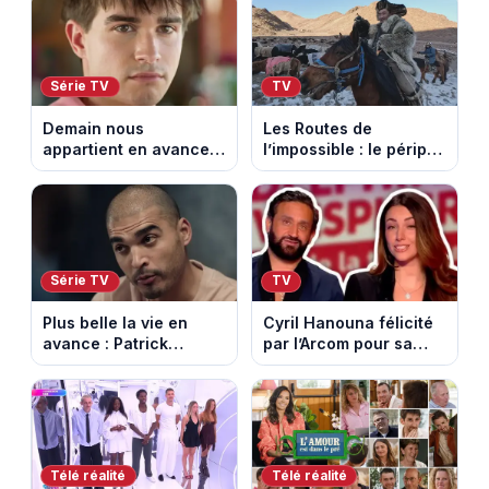
sur-Rhône et le Mont
Ventoux
Série TV
TV
Demain nous
Les Routes de
appartient en avance:
l’impossible : le périple
Samuel perd le
glacial d’une famille
contrôle. Episode du 10
nomade en Mongolie
août 2026.
Série TV
TV
Plus belle la vie en
Cyril Hanouna félicité
avance : Patrick
par l’Arcom pour sa
Nebout est-il mort ?
maîtrise de l’antenne
Episode du 10 août
face aux propos de
2026 (spoiler)
Delphine Wespiser sur
le cancer
Télé réalité
Télé réalité