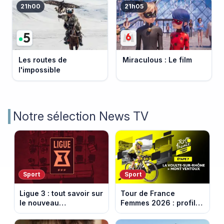
21h00
21h05
Les routes de
Miraculous : Le film
l'impossible
Notre sélection News TV
Sport
Sport
Ligue 3 : tout savoir sur
Tour de France
le nouveau
Femmes 2026 : profil
championnat qui
et horaires de la 7e
succède au National
étape entre La Voulte-