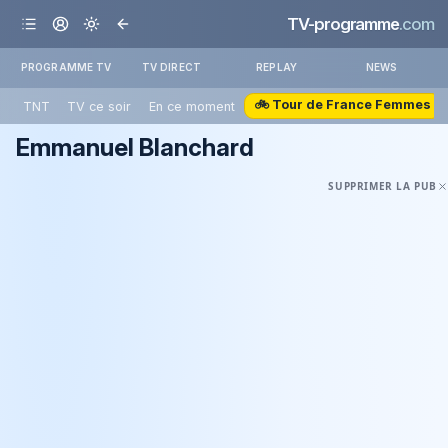
TV-programme
.com
PROGRAMME TV
TV DIRECT
REPLAY
NEWS
🚲 Tour de France Femmes
TNT
TV ce soir
En ce moment
Emmanuel Blanchard
SUPPRIMER LA PUB