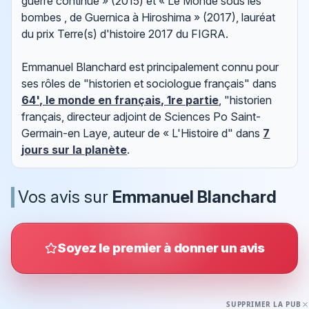
guerre continue » (2015) et « Le Monde sous les
bombes , de Guernica à Hiroshima » (2017), lauréat
du prix Terre(s) d'histoire 2017 du FIGRA.
Emmanuel Blanchard est principalement connu pour
ses rôles de "historien et sociologue français" dans
64', le monde en français, 1re partie
, "historien
français, directeur adjoint de Sciences Po Saint-
Germain-en Laye, auteur de « L'Histoire d" dans
7
jours sur la planète
.
Vos avis sur
Emmanuel Blanchard
Soyez le premier à donner un avis
SUPPRIMER LA PUB