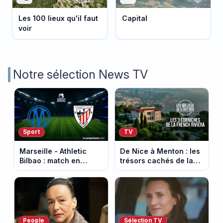
Les 100 lieux qu'il faut
Capital
voir
Notre sélection News TV
Sport
TV
Marseille - Athletic
De Nice à Menton : les
Bilbao : match en
trésors cachés de la
direct sur Ligue 1+ à
French Riviera dévoilés
17h30 (amical du 9
dans les 100 lieux qu'il
août 2026)
faut voir
People
Sélection TV