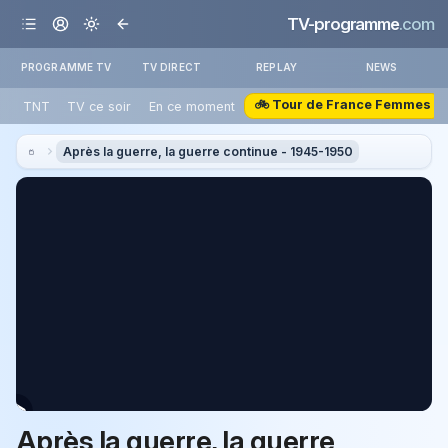
TV-programme
.com
PROGRAMME TV
TV DIRECT
REPLAY
NEWS
🚲 Tour de France Femmes
TNT
TV ce soir
En ce moment
Après la guerre, la guerre continue - 1945-1950
Après la guerre, la guerre