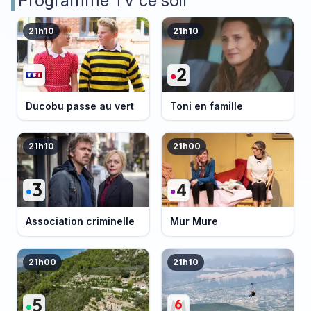
Programme TV ce soir
21h10
21h10
Ducobu passe au vert
Toni en famille
21h10
21h00
Association criminelle
Mur Mure
21h00
21h10