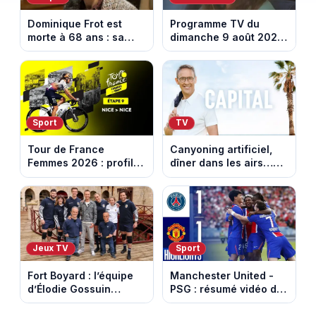
Dominique Frot est
Programme TV du
morte à 68 ans : sa
dimanche 9 août 2026
sœur Catherine Frot
: notre sélection pour
annonce la triste
votre soirée télé
nouvelle
Sport
TV
Tour de France
Canyoning artificiel,
Femmes 2026 : profil
dîner dans les airs…
et horaires de la
les loisirs les plus fous
dernière étape à Nice
passés au crible dans
Capital
Jeux TV
Sport
Fort Boyard : l’équipe
Manchester United -
d’Élodie Gossuin
PSG : résumé vidéo du
termine avec une belle
match amical du 8 août
somme pour l'Unicef et
2026