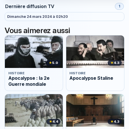
Dernière diffusion TV
1
Dimanche 24 mars 2024 à 02h20
Vous aimerez aussi
★
5.0
★
4.3
HISTOIRE
HISTOIRE
Apocalypse : la 2e
Apocalypse Staline
Guerre mondiale
★
4.4
★
4.3