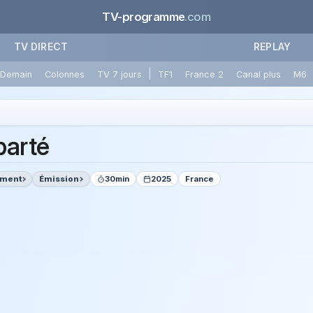
TV-programme
.com
TV DIRECT
REPLAY
|
Demain
Colonnes
TV 7 jours
TF1
France 2
Canal plus
M6
parté
ement
Émission
30min
2025
France