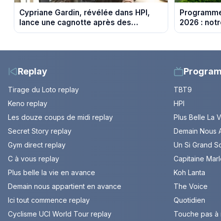
Cypriane Gardin, révélée dans HPI,
Programme
lance une cagnotte après des
2026 : notr
difficultés financières
soirée télé
Replay
Progra
Tirage du Loto replay
TBT9
Keno replay
HPI
Les douze coups de midi replay
Plus Belle La 
Secret Story replay
Demain Nous A
Gym direct replay
Un Si Grand So
C à vous replay
Capitaine Mar
Plus belle la vie en avance
Koh Lanta
Demain nous appartient en avance
The Voice
Ici tout commence replay
Quotidien
Cyclisme UCI World Tour replay
Touche pas à