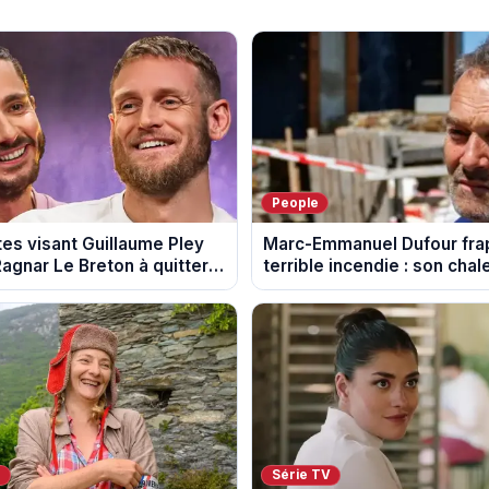
People
es visant Guillaume Pley
Marc-Emmanuel Dufour fra
agnar Le Breton à quitter
terrible incendie : son chal
 Legend
fumée
V
Série TV