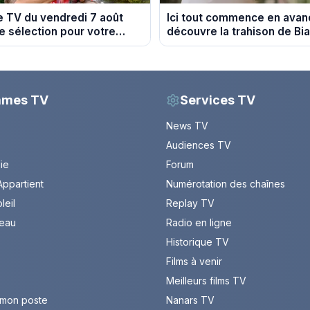
 TV du vendredi 7 août
Ici tout commence en avan
e sélection pour votre
découvre la trahison de Bi
Episode du 10 août 2026 (s
mmes TV
Services TV
News TV
Audiences TV
Vie
Forum
ppartient
Numérotation des chaînes
leil
Replay TV
leau
Radio en ligne
Historique TV
Films à venir
Meilleurs films TV
 mon poste
Nanars TV