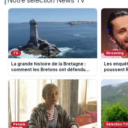
Notre sélection News TV
TV
Streaming
La grande histoire de la Bretagne :
Les enquêt
comment les Bretons ont défendu
poussent R
leur culture au fil des décennies
la tournée
People
Sélection T