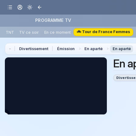
PROGRAMME TV
🚲 Tour de France Femmes
TNT
TV ce soir
En ce moment
Divertissement
Émission
En aparté
En aparté
En a
Divertiss