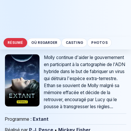
RÉSUMÉ
OÙ REGARDER
CASTING
PHOTOS
Molly continue d'aider le gouvernement
en participant à la cartographie de l'ADN
hybride dans le but de fabriquer un virus
qui détruira l'espèce extra-terrestre.
Ethan se souvient de Molly malgré sa
mémoire effacée et décide de la
retrouver, encouragé par Lucy qui le
pousse à transgresser les règles...
Programme :
Extant
Réalisé par
P.J. Pesce
•
Mickey Fisher