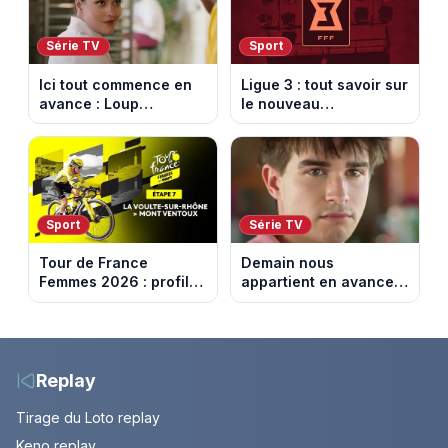
Série TV
Sport
Ici tout commence en
Ligue 3 : tout savoir sur
avance : Loup
le nouveau
découvre la trahison
championnat qui
de Bianca. Episode du
succède au National
10 août 2026 (spoiler)
Sport
Série TV
Tour de France
Demain nous
Femmes 2026 : profil
appartient en avance:
et horaires de la 7e
Samuel perd le
étape entre La Voulte-
contrôle. Episode du 10
sur-Rhône et le Mont
août 2026.
Ventoux
Replay
Tirage du Loto replay
Keno replay