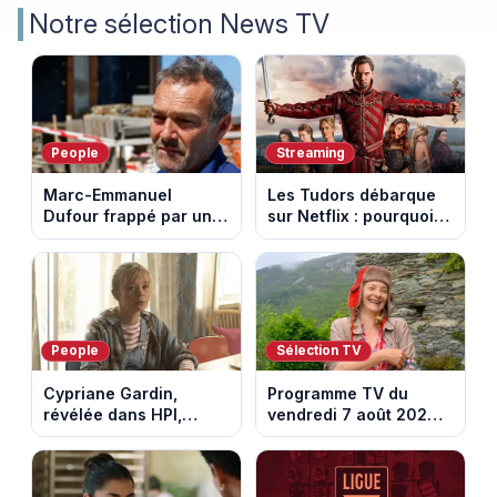
Notre sélection News TV
People
Streaming
Marc-Emmanuel
Les Tudors débarque
Dufour frappé par un
sur Netflix : pourquoi la
terrible incendie : son
série n’a rien perdu de
chalet part en fumée
son pouvoir
People
Sélection TV
Cypriane Gardin,
Programme TV du
révélée dans HPI,
vendredi 7 août 2026 :
lance une cagnotte
notre sélection pour
après des difficultés
votre soirée télé
financières