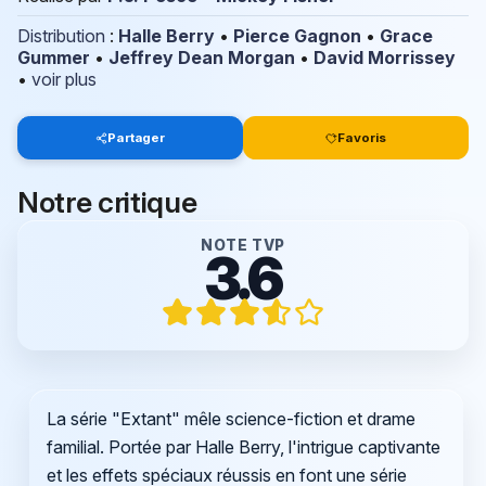
Distribution
:
Halle Berry
•
Pierce Gagnon
•
Grace
Gummer
•
Jeffrey Dean Morgan
•
David Morrissey
•
voir plus
Partager
Favoris
Notre critique
NOTE TVP
3.6
La série "Extant" mêle science-fiction et drame
familial. Portée par Halle Berry, l'intrigue captivante
et les effets spéciaux réussis en font une série