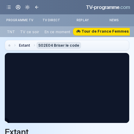
TV-programme
.com
PROGRAMME TV
TV DIRECT
REPLAY
NEWS
🚲 Tour de France Femmes
TNT
TV ce soir
En ce moment
Extant
S02E04 Briser le code
Extant