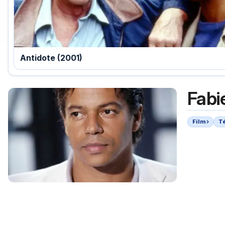
Antidote (2001)
Fabi
Film
T