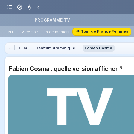
PROGRAMME TV
🚲 Tour de France Femmes
TNT
TV ce soir
En ce moment
Film
Téléfilm dramatique
Fabien Cosma
Fabien Cosma
: quelle version afficher ?