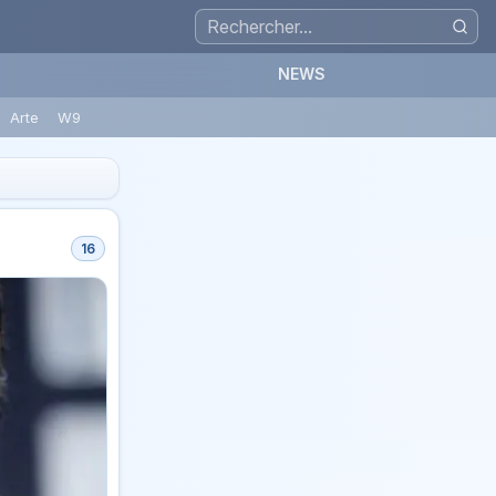
NEWS
Arte
W9
16