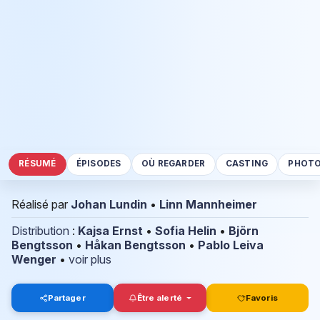
RÉSUMÉ
ÉPISODES
OÙ REGARDER
CASTING
PHOT
Réalisé par
Johan Lundin
•
Linn Mannheimer
Distribution
:
Kajsa Ernst
•
Sofia Helin
•
Björn
Bengtsson
•
Håkan Bengtsson
•
Pablo Leiva
Wenger
•
voir plus
Partager
Être alerté
Favoris