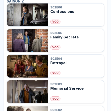
SAISON 2
S02E06
Confessions
VOD
S02E05
Family Secrets
VOD
S02E04
Betrayal
VOD
S02E03
Memorial Service
VOD
S02E02