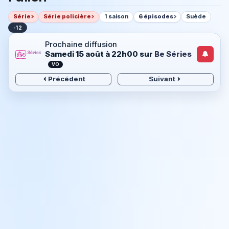
Série
Série policière
1 saison
6 épisodes
Suède
-12
Prochaine diffusion
Samedi 15 août à 22h00
sur
Be Séries
VO
Précédent
Suivant