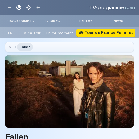
TV-programme
.com
PROGRAMME TV
TV DIRECT
REPLAY
NEWS
🚲 Tour de France Femmes
TNT
TV ce soir
En ce moment
Fallen
Fallen