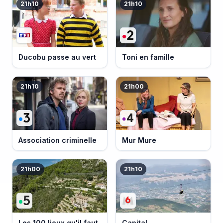
21h10
21h10
Ducobu passe au vert
Toni en famille
21h10
21h00
Association criminelle
Mur Mure
21h00
21h10
Les 100 lieux qu'il faut
Capital