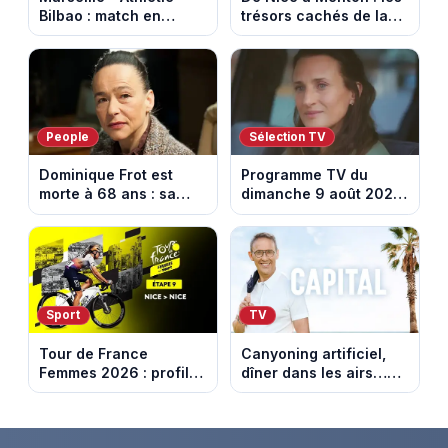
Bilbao : match en
trésors cachés de la
direct sur Ligue 1+ à
French Riviera dévoilés
17h30 (amical du 9
dans les 100 lieux qu'il
août 2026)
faut voir
People
Sélection TV
Dominique Frot est
Programme TV du
morte à 68 ans : sa
dimanche 9 août 2026
sœur Catherine Frot
: notre sélection pour
annonce la triste
votre soirée télé
nouvelle
Sport
TV
Tour de France
Canyoning artificiel,
Femmes 2026 : profil
dîner dans les airs…
et horaires de la
les loisirs les plus fous
dernière étape à Nice
passés au crible dans
Capital