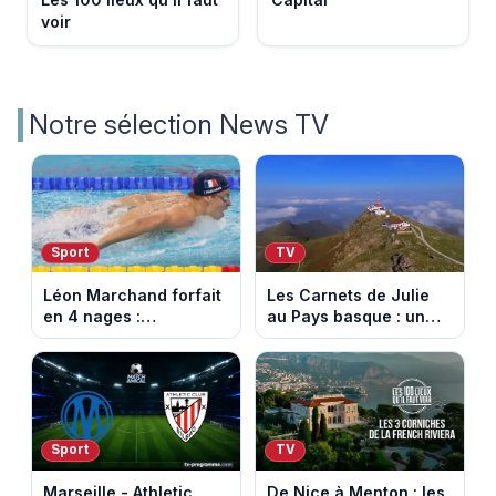
voir
Notre sélection News TV
Sport
TV
Léon Marchand forfait
Les Carnets de Julie
en 4 nages :
au Pays basque : un
découvrez son
banquet au sommet de
programme de nage
la Rhune
aux Championnats
d'Europe
Sport
TV
Marseille - Athletic
De Nice à Menton : les