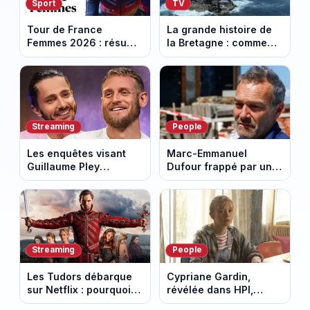
Sport
TV
Tour de France
La grande histoire de
Femmes 2026 : résumé
la Bretagne : comment
vidéo de la 7e étape
les Bretons ont
avec l'ascension du
défendu leur culture
Mont Ventoux
au fil des décennies
Streaming
People
Les enquêtes visant
Marc-Emmanuel
Guillaume Pley
Dufour frappé par un
poussent Ragnar Le
terrible incendie : son
Breton à quitter la
chalet part en fumée
tournée Legend
Streaming
People
Les Tudors débarque
Cypriane Gardin,
sur Netflix : pourquoi la
révélée dans HPI,
série n’a rien perdu de
lance une cagnotte