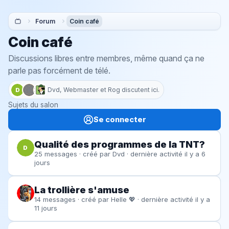
Forum
Coin café
Coin café
Discussions libres entre membres, même quand ça ne
parle pas forcément de télé.
Dvd, Webmaster et Rog discutent ici.
D
Sujets du salon
Se connecter
Qualité des programmes de la TNT?
D
25 messages · créé par
Dvd
· dernière activité il y a 6
jours
La trollière s'amuse
14 messages · créé par
Helle 💖
· dernière activité il y a
11 jours