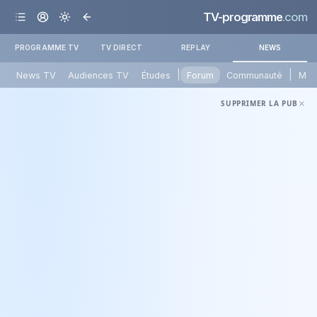
TV-programme
.com
PROGRAMME TV
TV DIRECT
REPLAY
NEWS
|
|
News TV
Audiences TV
Études
Forum
Communauté
Mét
SUPPRIMER LA PUB