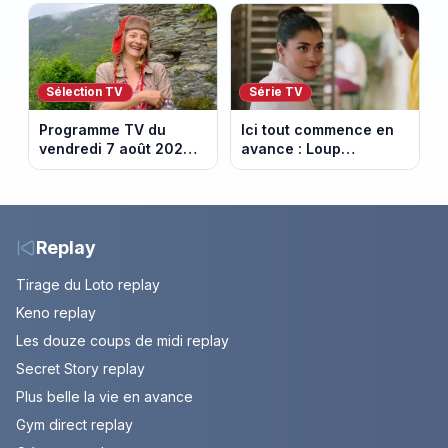
son pouvoir
après des difficultés
financières
Sélection TV
Série TV
Programme TV du
Ici tout commence en
vendredi 7 août 2026 :
avance : Loup
notre sélection pour
découvre la trahison
votre soirée télé
de Bianca. Episode du
10 août 2026 (spoiler)
Replay
Tirage du Loto replay
Keno replay
Les douze coups de midi replay
Secret Story replay
Plus belle la vie en avance
Gym direct replay