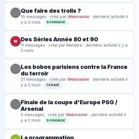
Que faire des trolls ?
10 messages · créé par
Webmaster
· dernière activité il
y a 2 mois
SONDAGE
Des Séries Année 80 et 90
M
11 messages · créé par
Membre
· dernière activité il y a
2 mois
Les bobos parisiens contre la France
du terroir
21 messages · créé par
Webmaster
· dernière activité il
y a 2 mois
FERMÉ
Finale de la coupe d'Europe PSG /
Arsenal
2 messages · créé par
Webmaster
· dernière activité il
y a 2 mois
SONDAGE
La programmation