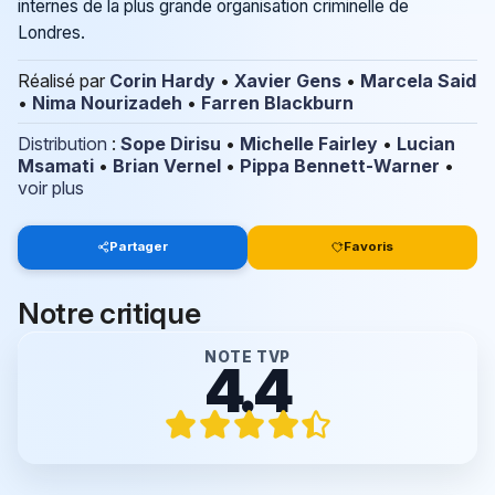
internes de la plus grande organisation criminelle de
Londres.
Réalisé par
Corin Hardy
•
Xavier Gens
•
Marcela Said
•
Nima Nourizadeh
•
Farren Blackburn
Distribution
:
Sope Dirisu
•
Michelle Fairley
•
Lucian
Msamati
•
Brian Vernel
•
Pippa Bennett-Warner
•
voir plus
Partager
Favoris
Notre critique
NOTE TVP
4.4