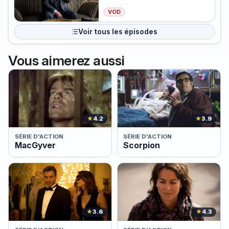
VOD
Voir tous les épisodes
Vous aimerez aussi
★
4.2
★
3.9
SÉRIE D'ACTION
SÉRIE D'ACTION
MacGyver
Scorpion
★
3.6
★
4.3