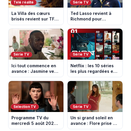
Télé réalité
Série TV
La Villa des cœurs
Ted Lasso revient à
brisés revient sur TFX :
Richmond pour
voici les candidats de
entraîner une équipe
la saison 11 au Mexique
féminine dans la
saison 4
Série TV
Série TV
Ici tout commence en
Netflix : les 10 séries
avance : Jasmine veut
les plus regardées en
retenir Louis. Episode
France en ce moment
du 6 août 2026
(spoiler)
Sélection TV
Série TV
Programme TV du
Un si grand soleil en
mercredi 5 août 2026 :
avance : Flore prise au
notre sélection pour
piège. Episode du 6