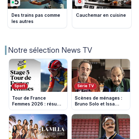
Des trains pas comme
Cauchemar en cuisine
les autres
Notre sélection News TV
Sport
Série TV
Tour de France
Scènes de ménages :
Femmes 2026 : résumé
Bruno Solo et Issa
vidéo de la 5e étape
Doumbia rejoignent la
entre Mâcon et
saison 18 sur M6
Belleville-en-
Beaujolais