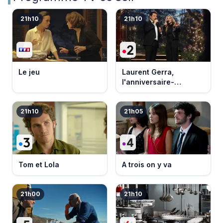
21h10
21h10
Le jeu
Laurent Gerra,
l'anniversaire-
événement
21h10
21h05
Tom et Lola
A trois on y va
21h00
21h10