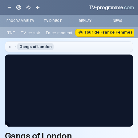
TV-programme
.com
PROGRAMME TV
TV DIRECT
REPLAY
NEWS
🚲 Tour de France Femmes
TNT
TV ce soir
En ce moment
Gangs of London
Gangs of London