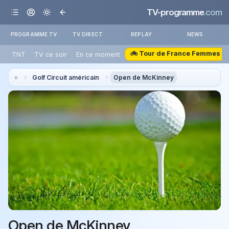
TV-programme
.com
PROGRAMME TV
TV DIRECT
REPLAY
NEWS
🚲 Tour de France Femmes
TNT
TV ce soir
En ce moment
Golf Circuit américain
Open de McKinney
Open de McKinney