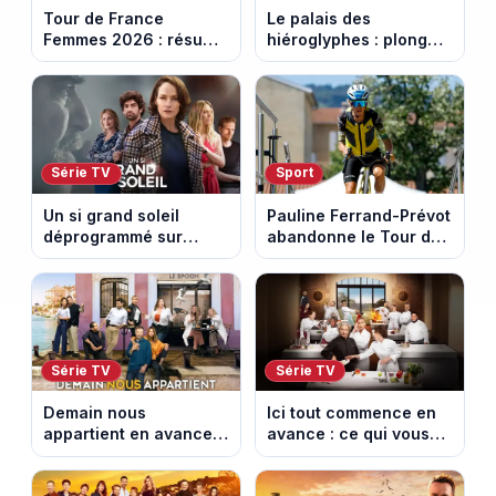
Tour de France
Le palais des
Femmes 2026 : résumé
hiéroglyphes : plongez
vidéo de la 9e étape
dans la tombe
entre Sisteron et Nice
égyptienne qui fascine
les archéologues
Série TV
Sport
Un si grand soleil
Pauline Ferrand-Prévot
déprogrammé sur
abandonne le Tour de
France 3 : cinq
France Femmes avant
épisodes inédits
la 8e étape
diffusés le 13 août
Série TV
Série TV
Demain nous
Ici tout commence en
appartient en avance :
avance : ce qui vous
ce qui vous attend la
attend la semaine du
semaine du 10 au 14
10 au 14 août 2026