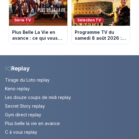
août 2026 (spoiler)
(spoiler)
Série TV
Sélection TV
Plus Belle La Vie en
Programme TV du
avance : ce qui vous
samedi 8 août 2026 :
attend la semaine du
notre sélection pour
10 au 14 août 2026
votre soirée télé
(spoiler)
Replay
Tirage du Loto replay
Keno replay
Les douze coups de midi replay
Secret Story replay
Gym direct replay
Plus belle la vie en avance
C à vous replay