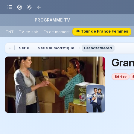
PROGRAMME TV
🚲 Tour de France Femmes
TNT
TV ce soir
En ce moment
Série
Série humoristique
Grandfathered
Gran
Série