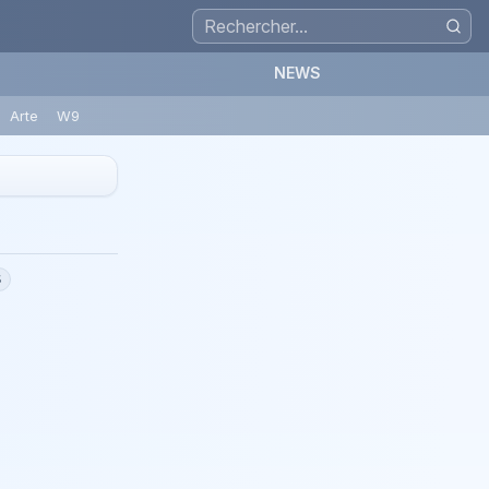
NEWS
Arte
W9
5