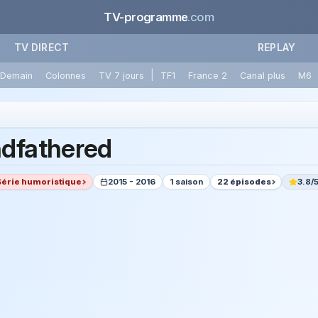
TV-programme
.com
TV DIRECT
REPLAY
|
Demain
Colonnes
TV 7 jours
TF1
France 2
Canal plus
M6
dfathered
Série humoristique
2015 - 2016
1 saison
22 épisodes
3.8/