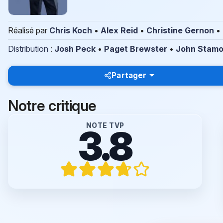
Réalisé par
Chris Koch
•
Alex Reid
•
Christine Gernon
•
Distribution
:
Josh Peck
•
Paget Brewster
•
John Stam
Partager
Notre critique
NOTE TVP
3.8