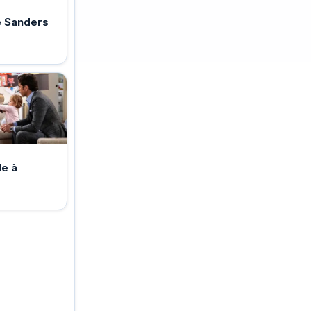
e Sanders
e à