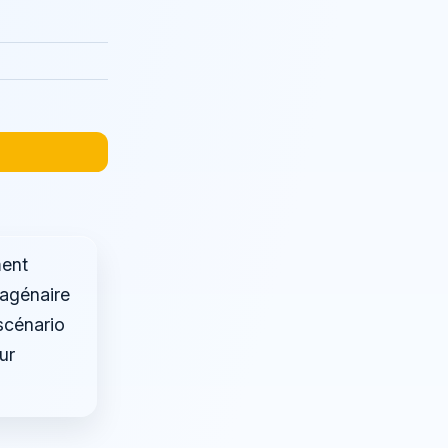
ment
uagénaire
 scénario
ur