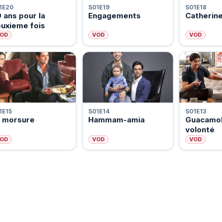
1E20
S01E19
S01E18
 ans pour la
Engagements
Catherin
uxieme fois
OD
VOD
VOD
1E15
S01E14
S01E13
a morsure
Hammam-amia
Guacamol
volonté
OD
VOD
VOD