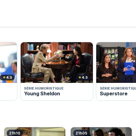
★
4.3
★
4.3
SÉRIE HUMORISTIQUE
SÉRIE HUMORISTIQ
Young Sheldon
Superstore
21h10
21h05