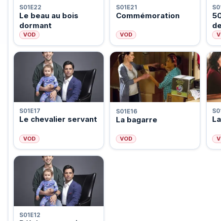
S01E22
S01E21
S0
Le beau au bois
Commémoration
50
dormant
de
VOD
VOD
V
S01E17
S0
S01E16
Le chevalier servant
L
La bagarre
VOD
VOD
V
S01E12