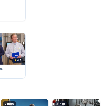
★
4.3
UE
21h00
21h10