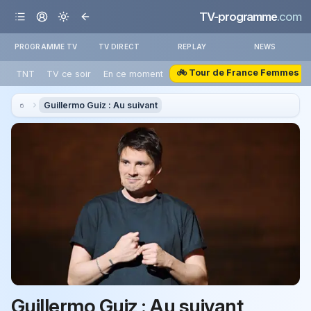
TV-programme
.com
PROGRAMME TV
TV DIRECT
REPLAY
NEWS
🚲 Tour de France Femmes
TNT
TV ce soir
En ce moment
Guillermo Guiz : Au suivant
Guillermo Guiz : Au suivant