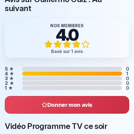
suivant
NOS MEMBRES
4.0
Basé sur 1 avis
5
★
0
4
★
1
3
★
0
2
★
0
1
★
0
Donner mon avis
Vidéo Programme TV ce soir