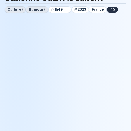
Culture
Humour
1h49min
2023
France
-10