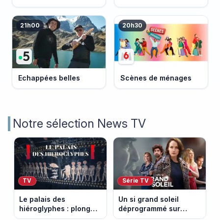
21h00
20h30
Echappées belles
Scènes de ménages
Notre sélection News TV
TV
Série TV
Le palais des
Un si grand soleil
hiéroglyphes : plongez
déprogrammé sur
dans la tombe
France 3 : cinq