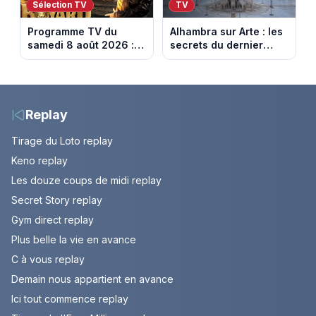
Sélection TV
TV
Programme TV du
Alhambra sur Arte : les
samedi 8 août 2026 :
secrets du dernier
notre sélection pour
sultanat musulman
votre soirée télé
d’Espagne
Replay
Tirage du Loto replay
Keno replay
Les douze coups de midi replay
Secret Story replay
Gym direct replay
Plus belle la vie en avance
C à vous replay
Demain nous appartient en avance
Ici tout commence replay