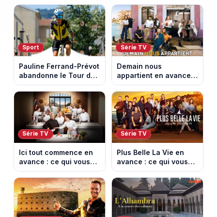
égyptienne qui fascine
épisodes inédits
les archéologues
diffusés le 13 août
Sport
Série TV
Pauline Ferrand-Prévot
Demain nous
abandonne le Tour de
appartient en avance :
France Femmes avant
ce qui vous attend la
la 8e étape
semaine du 10 au 14
août 2026 (spoiler)
Série TV
Série TV
Ici tout commence en
Plus Belle La Vie en
avance : ce qui vous
avance : ce qui vous
attend la semaine du
attend la semaine du
10 au 14 août 2026
10 au 14 août 2026
(spoiler)
(spoiler)