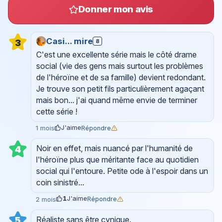
Donner mon avis
Casi... mire
8
3
C'est une excellente série mais le côté drame
social (vie des gens mais surtout les problèmes
de l'héroïne et de sa famille) devient redondant.
Je trouve son petit fils particulièrement agaçant
mais bon... j'ai quand même envie de terminer
cette série !
J'aime
Répondre
1 mois
Noir en effet, mais nuancé par l'humanité de
4
l'héroïne plus que méritante face au quotidien
social qui l'entoure. Petite ode à l'espoir dans un
coin sinistré...
1
J'aime
Répondre
2 mois
Réaliste sans être cynique.
5