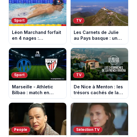
août 2026)
Vollering remporte son
deuxième Tour.
Sport
TV
Léon Marchand forfait
Les Carnets de Julie
en 4 nages :
au Pays basque : un
découvrez son
banquet au sommet de
programme de nage
la Rhune
aux Championnats
d'Europe
Sport
TV
Marseille - Athletic
De Nice à Menton : les
Bilbao : match en
trésors cachés de la
direct sur Ligue 1+ à
French Riviera dévoilés
17h30 (amical du 9
dans les 100 lieux qu'il
août 2026)
faut voir
People
Sélection TV