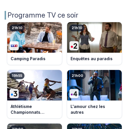
Programme TV ce soir
21h10
21h10
Camping Paradis
Enquêtes au paradis
19h55
21h00
Athlétisme
L'amour chez les
Championnats
autres
d'Europe 2026