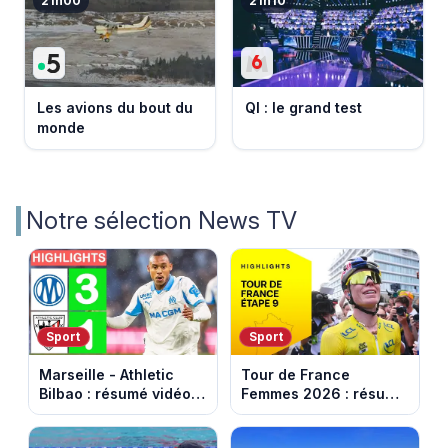
21h00
21h10
Les avions du bout du
QI : le grand test
monde
Notre sélection News TV
Sport
Sport
Marseille - Athletic
Tour de France
Bilbao : résumé vidéo
Femmes 2026 : résumé
du match amical au
vidéo de la dernière
Stade Vélodrome (9
étape à Nice. Demi