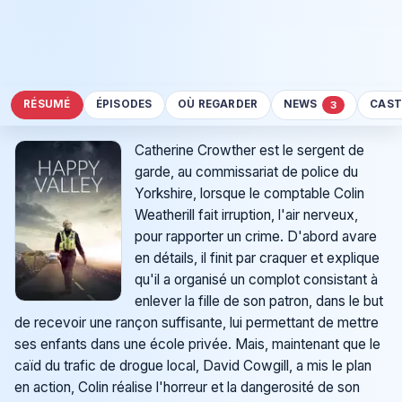
RÉSUMÉ
ÉPISODES
OÙ REGARDER
NEWS
CAST
3
Catherine Crowther est le sergent de
garde, au commissariat de police du
Yorkshire, lorsque le comptable Colin
Weatherill fait irruption, l'air nerveux,
pour rapporter un crime. D'abord avare
en détails, il finit par craquer et explique
qu'il a organisé un complot consistant à
enlever la fille de son patron, dans le but
de recevoir une rançon suffisante, lui permettant de mettre
ses enfants dans une école privée. Mais, maintenant que le
caïd du trafic de drogue local, David Cowgill, a mis le plan
en action, Colin réalise l'horreur et la dangerosité de son