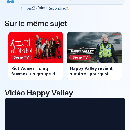
J'aime
Répondre
1 mois
Sur le même sujet
Série TV
Série TV
Riot Women : cinq
Happy Valley revient
femmes, un groupe de
sur Arte : pourquoi il ne
rock et une folle
faut pas rater ça
revanche
Vidéo Happy Valley