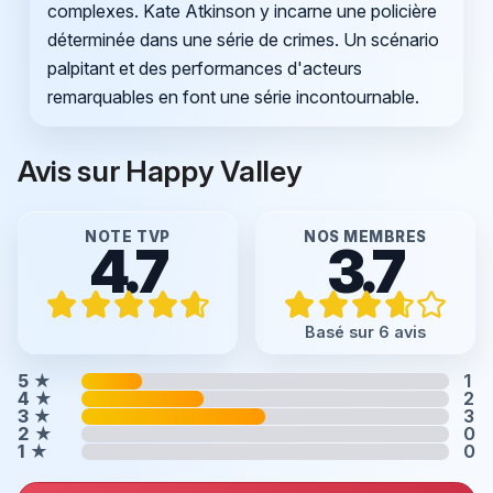
complexes. Kate Atkinson y incarne une policière
déterminée dans une série de crimes. Un scénario
palpitant et des performances d'acteurs
remarquables en font une série incontournable.
Avis sur Happy Valley
NOTE TVP
NOS MEMBRES
4.7
3.7
Basé sur 6 avis
5
★
1
4
★
2
3
★
3
2
★
0
1
★
0