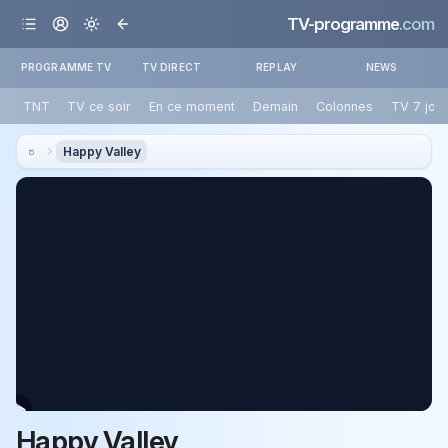
TV-programme
.com
PROGRAMME TV
TV DIRECT
REPLAY
NEWS
TNT
TV ce soir
En ce moment
Demain
Colonnes
TV 7 jou
Happy Valley
Happy Valley