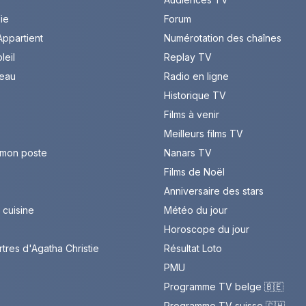
Vie
Forum
ppartient
Numérotation des chaînes
leil
Replay TV
leau
Radio en ligne
Historique TV
Films à venir
Meilleurs films TV
 mon poste
Nanars TV
Films de Noël
Anniversaire des stars
cuisine
Météo du jour
Horoscope du jour
rtres d'Agatha Christie
Résultat Loto
PMU
Programme TV belge 🇧🇪
Programme TV suisse 🇨🇭