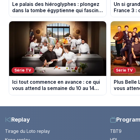
Le palais des hiéroglyphes : plongez
Un si gran
dans la tombe égyptienne qui fascine
France 3 : 
les archéologues
diffusés le
Série TV
Série TV
Ici tout commence en avance : ce qui
Plus Belle 
vous attend la semaine du 10 au 14
vous atten
août 2026 (spoiler)
août 2026 (
Replay
Progra
Tirage du Loto replay
TBT9
Keno replay
HPI