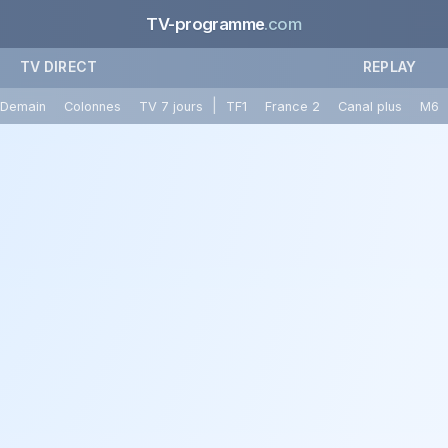
TV-programme
.com
TV DIRECT
REPLAY
|
Demain
Colonnes
TV 7 jours
TF1
France 2
Canal plus
M6