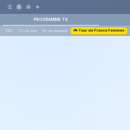
PROGRAMME TV
🚲 Tour de France Femmes
TNT
TV ce soir
En ce moment