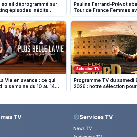
d soleil déprogrammé sur
Pauline Ferrand-Prévot ab
cinq épisodes inédits
Tour de France Femmes ava
 13 août
étape
Sélection TV
La Vie en avance : ce qui
Programme TV du samedi 
d la semaine du 10 au 14
2026 : notre sélection pour
spoiler)
soirée télé
mmes TV
Services TV
News TV
Audiences TV