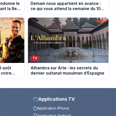
andonne le
Demain nous appartient en avance :
nt la 8e
ce qui vous attend la semaine du 10
au 14 août 2026 (spoiler)
TV
8 août
Alhambra sur Arte : les secrets du
 votre
dernier sultanat musulman d’Espagne
Applications TV
Application iPhone
Application Android