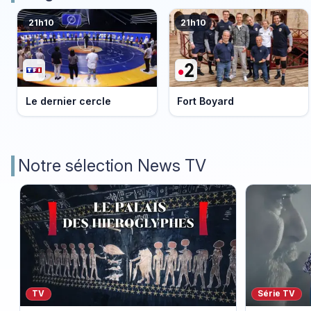
21h10
21h10
Le dernier cercle
Fort Boyard
Notre sélection News TV
TV
Série TV