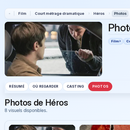
Film
Court métrage dramatique
Héros
Photos
Phot
Film
C
RÉSUMÉ
OÙ REGARDER
CASTING
PHOTOS
Photos de Héros
8 visuels disponibles.