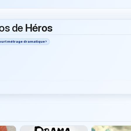
os de
Héros
ourt métrage dramatique