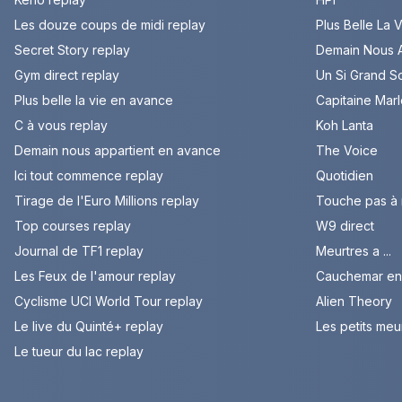
Les douze coups de midi replay
Plus Belle La 
Secret Story replay
Demain Nous A
Gym direct replay
Un Si Grand So
Plus belle la vie en avance
Capitaine Mar
C à vous replay
Koh Lanta
Demain nous appartient en avance
The Voice
Ici tout commence replay
Quotidien
Tirage de l'Euro Millions replay
Touche pas à
Top courses replay
W9 direct
Journal de TF1 replay
Meurtres a ...
Les Feux de l'amour replay
Cauchemar en 
Cyclisme UCI World Tour replay
Alien Theory
Le live du Quinté+ replay
Les petits meu
Le tueur du lac replay