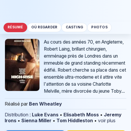
RÉSUMÉ
OÙ REGARDER
CASTING
PHOTOS
Au cours des années 70, en Angleterre,
Robert Laing, brillant chirurgien,
emménage près de Londres dans un
immeuble de grand standing récemment
édifié. Robert cherche sa place dans cet
ensemble ultra-moderne et il attire vite
l'attention de sa voisine Charlotte
Melville, mère divorcée du jeune Toby...
Réalisé par
Ben Wheatley
Distribution
:
Luke Evans
•
Elisabeth Moss
•
Jeremy
Irons
•
Sienna Miller
•
Tom Hiddleston
•
voir plus