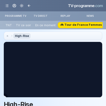
TV-programme
.com
PROGRAMME TV
TV DIRECT
REPLAY
NEWS
🚲 Tour de France Femmes
TNT
TV ce soir
En ce moment
High-Rise
High-Rise