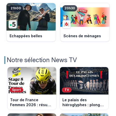
21h00
20h30
Echappées belles
Scènes de ménages
Notre sélection News TV
Sport
TV
Tour de France
Le palais des
Femmes 2026 : résumé
hiéroglyphes : plongez
vidéo de la 9e étape
dans la tombe
entre Sisteron et Nice
égyptienne qui fascine