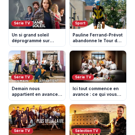
les archéologues
Série TV
Sport
Un si grand soleil
Pauline Ferrand-Prévot
déprogrammé sur
abandonne le Tour de
France 3 : cinq
France Femmes avant
épisodes inédits
la 8e étape
diffusés le 13 août
Série TV
Série TV
Demain nous
Ici tout commence en
appartient en avance :
avance : ce qui vous
ce qui vous attend la
attend la semaine du
semaine du 10 au 14
10 au 14 août 2026
août 2026 (spoiler)
(spoiler)
Série TV
Sélection TV