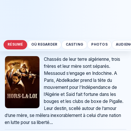
RÉSUMÉ
OÙ REGARDER
CASTING
PHOTOS
AUDIEN
Chassés de leur terre algérienne, trois
frères et leur mère sont séparés.
Messaoud s’engage en Indochine. A
Paris, Abdelkader prend la tête du
mouvement pour l’Indépendance de
l’Algérie et Saïd fait fortune dans les
bouges et les clubs de boxe de Pigalle.
Leur destin, scellé autour de l’amour
d’une mère, se mêlera inexorablement à celui d’une nation
en lutte pour sa liberté...