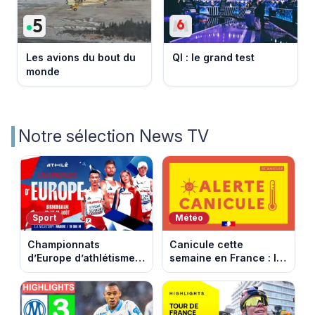
Les avions du bout du
QI : le grand test
monde
Notre sélection News TV
Sport
Météo
Championnats
Canicule cette
d’Europe d’athlétisme
semaine en France : le
2026 : le programme
pic de chaleur attendu
complet à Birmingham
entre mercredi et jeudi
sur France Télévisions