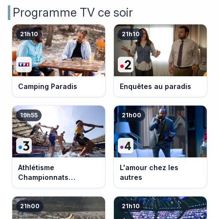
Programme TV ce soir
21h10
21h10
Camping Paradis
Enquêtes au paradis
19h55
21h00
Athlétisme
L'amour chez les
Championnats
autres
d'Europe 2026
21h00
21h10