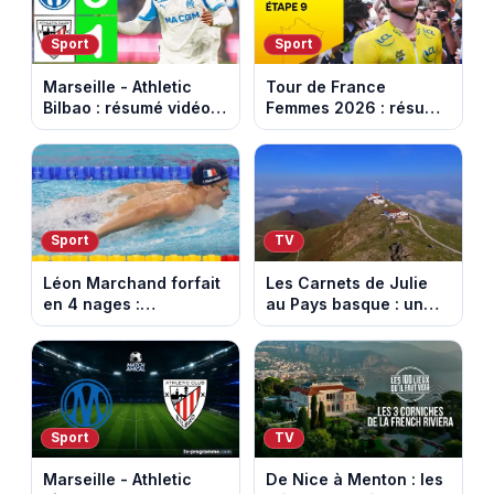
Sport
Sport
Marseille - Athletic
Tour de France
Bilbao : résumé vidéo
Femmes 2026 : résumé
du match amical au
vidéo de la dernière
Stade Vélodrome (9
étape à Nice. Demi
août 2026)
Vollering remporte son
deuxième Tour.
Sport
TV
Léon Marchand forfait
Les Carnets de Julie
en 4 nages :
au Pays basque : un
découvrez son
banquet au sommet de
programme de nage
la Rhune
aux Championnats
d'Europe
Sport
TV
Marseille - Athletic
De Nice à Menton : les