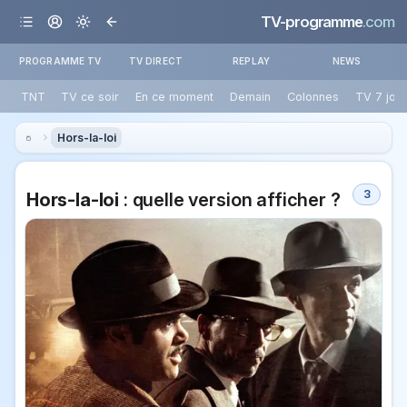
TV-programme
.com
PROGRAMME TV
TV DIRECT
REPLAY
NEWS
TNT
TV ce soir
En ce moment
Demain
Colonnes
TV 7 jou
Hors-la-loi
3
Hors-la-loi
: quelle version afficher ?