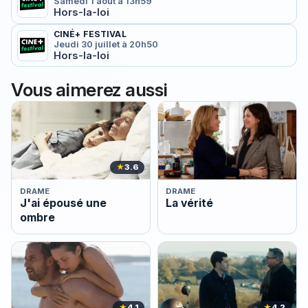
Samedi 1 août à 13h59
Hors-la-loi
CINÉ+ FESTIVAL
Jeudi 30 juillet à 20h50
Hors-la-loi
Vous aimerez aussi
★
3.6
DRAME
DRAME
J'ai épousé une
La vérité
ombre
★
4.1
★
4.2