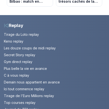
Bilbao : match en
trésors cachés de la
direct sur Ligue 1+ à
French Riviera dévoilés
17h30 (amical du 9
dans les 100 lieux qu'il
août 2026)
faut voir
Replay
Tirage du Loto replay
Keno replay
Les douze coups de midi replay
Secret Story replay
Gym direct replay
Plus belle la vie en avance
C à vous replay
Demain nous appartient en avance
Ici tout commence replay
Tirage de l'Euro Millions replay
Top courses replay