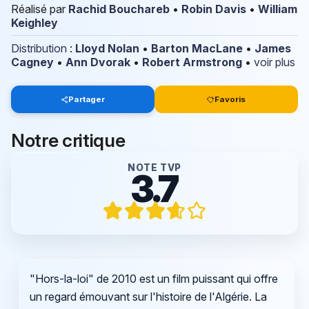
Réalisé par
Rachid Bouchareb
•
Robin Davis
•
William
Keighley
Distribution
:
Lloyd Nolan
•
Barton MacLane
•
James
Cagney
•
Ann Dvorak
•
Robert Armstrong
•
voir plus
Partager
Favoris
Notre critique
NOTE TVP
3.7
"Hors-la-loi" de 2010 est un film puissant qui offre
un regard émouvant sur l'histoire de l'Algérie. La