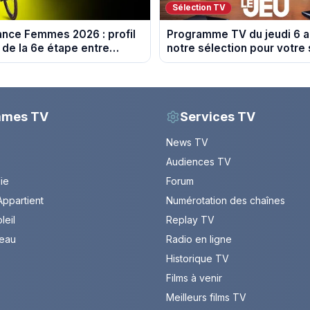
Sélection TV
ance Femmes 2026 : profil
Programme TV du jeudi 6 a
 de la 6e étape entre
notre sélection pour votre 
 et Tournon-sur-Rhône
mmes TV
Services TV
News TV
Audiences TV
Vie
Forum
ppartient
Numérotation des chaînes
leil
Replay TV
leau
Radio en ligne
Historique TV
Films à venir
Meilleurs films TV