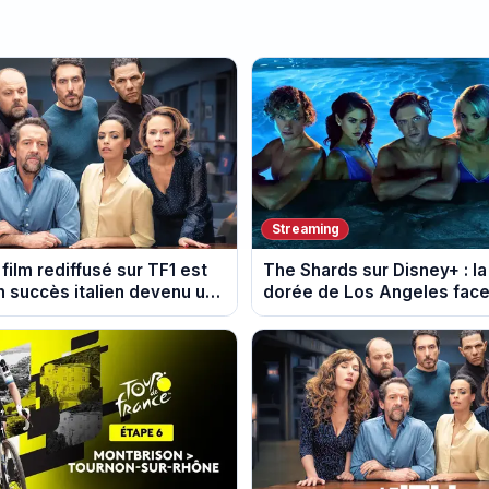
Streaming
 film rediffusé sur TF1 est
The Shards sur Disney+ : l
n succès italien devenu un
dorée de Los Angeles face
 mondial
dans les années 80