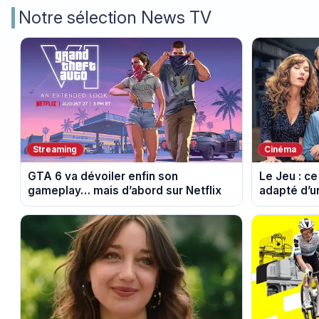
Notre sélection News TV
Streaming
Cinéma
GTA 6 va dévoiler enfin son
Le Jeu : ce
gameplay… mais d’abord sur Netflix
adapté d’u
phénomène