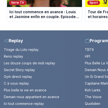
Série TV
Sport
Ici tout commence en avance : Louis
Tour de Fr
et Jasmine enfin en couple. Episode
et horaires
du 7 août 2026 (spoiler)
Montbrison
Replay
Progra
Tirage du Loto replay
TBT9
Keno replay
HPI
Les douze coups de midi replay
Plus Belle La 
Secret Story replay
Demain Nous A
Gym direct replay
Un Si Grand So
C à vous replay
Capitaine Mar
Plus belle la vie en avance
Koh Lanta
Demain nous appartient en avance
The Voice
Ici tout commence replay
Quotidien