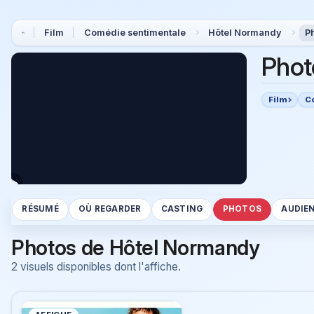
Film
Comédie sentimentale
Hôtel Normandy
P
Phot
Film
C
RÉSUMÉ
OÙ REGARDER
CASTING
PHOTOS
AUDIE
Photos de Hôtel Normandy
2 visuels disponibles dont l'affiche.