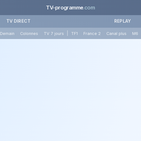
TV-programme
.com
TV DIRECT
REPLAY
|
Demain
Colonnes
TV 7 jours
TF1
France 2
Canal plus
M6