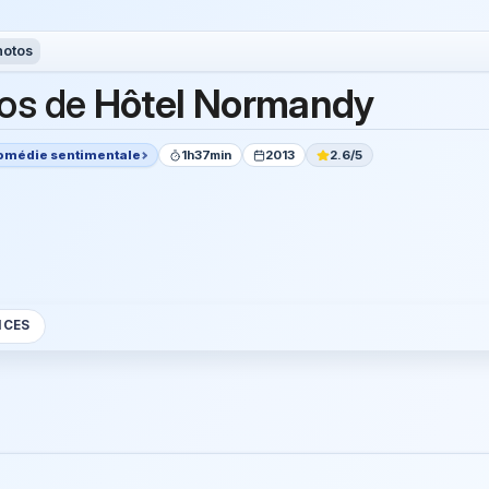
hotos
os de
Hôtel Normandy
omédie sentimentale
1h37min
2013
2.6/5
NCES