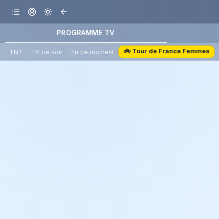
PROGRAMME TV
🚲 Tour de France Femmes
TNT
TV ce soir
En ce moment