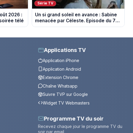
Série TV
oût 2026 :
Un si grand soleil en avance : Sabine
soirée télé
menacée par Céleste. Episode du 7
août 2026 (spoiler).
Applications TV
Application iPhone
Application Android
Extension Chrome
Chaîne Whatsapp
Suivre TVP sur Google
Widget TV Webmasters
Programme TV du soir
Recevez chaque jour le programme TV du
soir par email